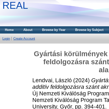
REAL
Home
About
Browse by Year
Browse by Subject
Login
Create Account
Gyártási körülmények 
feldolgozásra szánt 
al
Lendvai, László
(2024)
Gyártá
additív feldolgozásra szánt akri
Új Nemzeti Kiválóság Program
Nemzeti Kiválóság Program Ta
University, Győr, pp. 394-401.