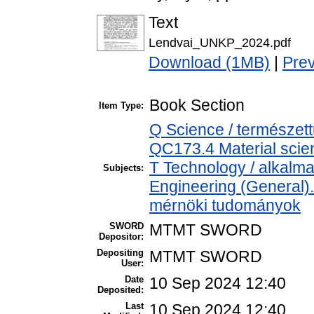
Text
Lendvai_UNKP_2024.pdf
Download (1MB)
|
Pre
Book Section
Item Type:
Q Science / természett
QC173.4 Material sci
T Technology / alkalm
Subjects:
Engineering (General). 
mérnöki tudományok
SWORD
MTMT SWORD
Depositor:
Depositing
MTMT SWORD
User:
Date
10 Sep 2024 12:40
Deposited:
Last
10 Sep 2024 12:40