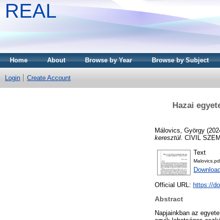
REAL
Home
About
Browse by Year
Browse by Subject
Login
Create Account
Hazai egyet
Málovics, György
(202
keresztül.
CIVIL SZEML
Text
Malovics.pd
Download
Official URL:
https://d
Abstract
Napjainkban az egyete