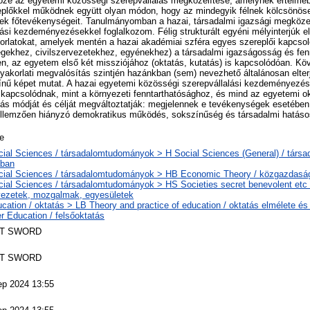
öze az egyetemi közösségi szerepvállalás megközelítése, amelynek értelm
eplőkkel működnek együtt olyan módon, hogy az mindegyik félnek kölcsönös
ek főtevékenységeit. Tanulmányomban a hazai, társadalmi igazsági megköze
ási kezdeményezésekkel foglalkozom. Félig strukturált egyéni mélyinterjúk 
rlatokat, amelyek mentén a hazai akadémiai szféra egyes szereplői kapcs
gekhez, civilszervezetekhez, egyénekhez) a társadalmi igazságosság és fe
n, az egyetem első két missziójához (oktatás, kutatás) is kapcsolódóan. K
yakorlati megvalósítás szintjén hazánkban (sem) nevezhető általánosan elter
ínű képet mutat. A hazai egyetemi közösségi szerepvállalási kezdeményezés
 kapcsolódnak, mint a környezeti fenntarthatósághoz, és mind az egyetemi ok
tás módját és célját megváltoztatják: megjelennek e tevékenységek esetében
llemzően hiányzó demokratikus működés, sokszínűség és társadalmi hatáso
le
cial Sciences / társadalomtudományok > H Social Sciences (General) / tár
ában
cial Sciences / társadalomtudományok > HB Economic Theory / közgazdas
ial Sciences / társadalomtudományok > HS Societies secret benevolent etc /
vezetek, mozgalmak, egyesületek
cation / oktatás > LB Theory and practice of education / oktatás elmélete é
r Education / felsőoktatás
T SWORD
T SWORD
ep 2024 13:55