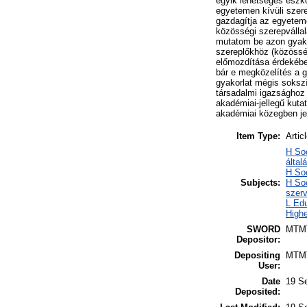
egyik lehetséges eszk
egyetemen kívüli szer
gazdagítja az egyetem
közösségi szerepvállal
mutatom be azon gyako
szereplőkhöz (közössé
előmozdítása érdekébe
bár e megközelítés a g
gyakorlat mégis soksz
társadalmi igazsághoz
akadémiai-jellegű kuta
akadémiai közegben je
Item Type:
Artic
H So
által
H So
Subjects:
H Soc
szer
L Edu
Highe
SWORD
MTM
Depositor:
Depositing
MTM
User:
Date
19 S
Deposited: