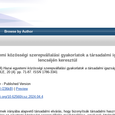
Browse by Author
emi közösségi szerepvállalási gyakorlatok a társadalmi 
lencséjén keresztül
4)
Hazai egyetemi közösségi szerepvállalási gyakorlatok a társadalmi igazs
E, 20 (4). pp. 71-87. ISSN 1786-3341
- Published Version
f
 (236kB)
|
Preview
oi.org/10.62560/csz.2024.04.4
mek irányába alapvető társadalmi elvárás, hogy bizonyítsák társadalmi has