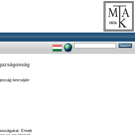
igazságosság
ágosság lencséjén
znosságukat. Ennek