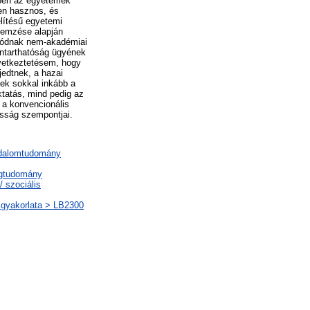
ében az egyetemek
en hasznos, és
lítésű egyetemi
elemzése alapján
olódnak nem-akadémiai
nntarthatóság ügyének
övetkeztetésem, hogy
jedtnek, a hazai
ek sokkal inkább a
tatás, mind pedig az
 a konvencionális
sság szempontjai.
sadalomtudomány
ágtudomány
 szociális
s gyakorlata > LB2300