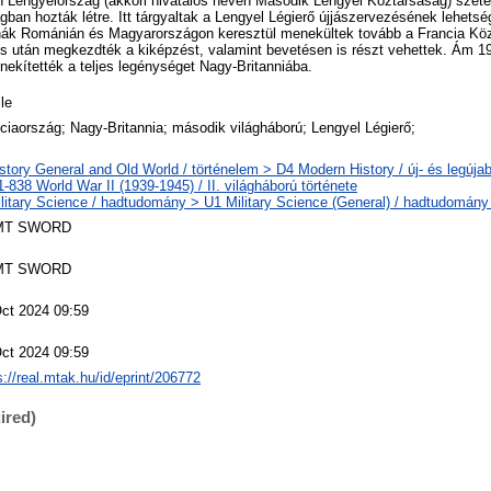
 Lengyelország (akkori hivatalos nevén Második Lengyel Köztársaság) széte
ban hozták létre. Itt tárgyaltak a Lengyel Légierő újjászervezésének lehetsé
tonák Románián és Magyarországon keresztül menekültek tovább a Francia Köz
és után megkezdték a kiképzést, valamint bevetésen is részt vehettek. Ám 1
enekítették a teljes legénységet Nagy-Britanniába.
cle
ciaország; Nagy-Britannia; második világháború; Lengyel Légierő;
story General and Old World / történelem > D4 Modern History / új- és legújab
-838 World War II (1939-1945) / II. világháború története
litary Science / hadtudomány > U1 Military Science (General) / hadtudomány 
MT SWORD
MT SWORD
ct 2024 09:59
ct 2024 09:59
s://real.mtak.hu/id/eprint/206772
ired)