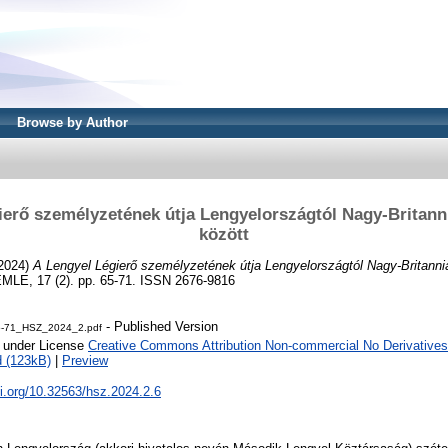
Browse by Author
ierő személyzetének útja Lengyelországtól Nagy-Britann
között
2024)
A Lengyel Légierő személyzetének útja Lengyelországtól Nagy-Britanni
, 17 (2). pp. 65-71. ISSN 2676-9816
- Published Version
5-71_HSZ_2024_2.pdf
e under License
Creative Commons Attribution Non-commercial No Derivatives
 (123kB)
|
Preview
oi.org/10.32563/hsz.2024.2.6