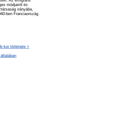
sett. Az emigráns
ges módjairól és
társaság irányába,
940-ben Franciaország
b kor története >
általában