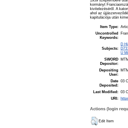
1939 szeptembere után
kormányt Franciaország
kivitelezéséről. A ka
ahol az újjászerveződ
kapitulációja után kim
Item Type:
Arti
Uncontrolled
Fran
Keywords:
D Hi
Subjects:
D731
U Mi
SWORD
MT
Depositor:
Depositing
MT
User:
Date
03 O
Deposited:
Last Modified:
03 O
URI:
http
Actions (login requ
Edit Item