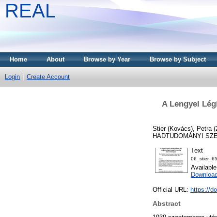
REAL
Home
About
Browse by Year
Browse by Subject
Login
Create Account
A Lengyel Lég
Stier (Kovács), Petra
(
HADTUDOMÁNYI SZEMLE
Text
06_stier_6
Availabl
Download
Official URL:
https://d
Abstract