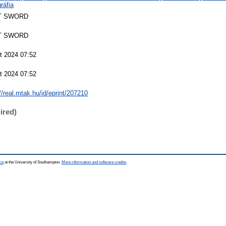
gráfia
T SWORD
T SWORD
t 2024 07:52
t 2024 07:52
//real.mtak.hu/id/eprint/207210
ired)
ce
at the University of Southampton.
More information and software credits
.