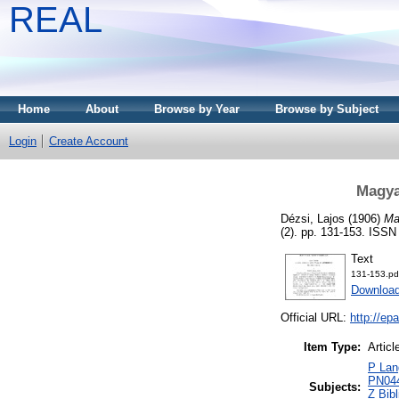
REAL
Home
About
Browse by Year
Browse by Subject
Login
Create Account
Magya
Dézsi, Lajos
(1906)
Ma
(2). pp. 131-153. ISS
Text
131-153.pd
Downloa
Official URL:
http://ep
Item Type:
Articl
P Lang
PN0441
Subjects:
Z Bib