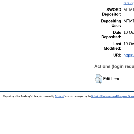
biblio
SWORD
MTM
Depositor:
Depositing
MTM
User:
Date
10 Oc
Deposited:
Last
10 Oc
Modified:
URI:
https:
Actions (login requ
Edit Item
Repository of the Academy's Library is powered by
EPrints 3
which is developed by the
School of Electronics and Computer Scien