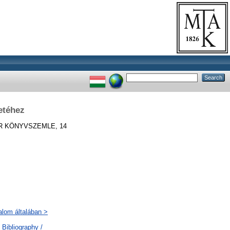
etéhez
 KÖNYVSZEMLE, 14
alom általában >
Bibliography /