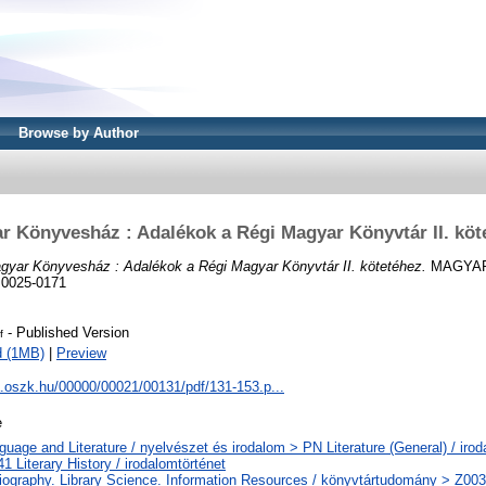
Browse by Author
r Könyvesház : Adalékok a Régi Magyar Könyvtár II. köt
gyar Könyvesház : Adalékok a Régi Magyar Könyvtár II. kötetéhez.
MAGYAR
N 0025-0171
- Published Version
f
d (1MB)
|
Preview
a.oszk.hu/00000/00021/00131/pdf/131-153.p...
e
uage and Literature / nyelvészet és irodalom > PN Literature (General) / irod
 Literary History / irodalomtörténet
liography. Library Science. Information Resources / könyvtártudomány > Z003 