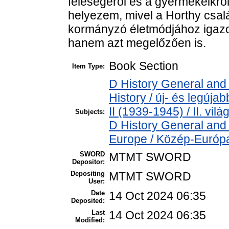
feleségéről és a gyermekeikről
helyezem, mivel a Horthy csal
kormányzó életmódjához igazo
hanem azt megelőzően is.
Book Section
Item Type:
D History General and
History / új- és legúj
II (1939-1945) / II. vil
Subjects:
D History General and
Europe / Közép-Európ
SWORD
MTMT SWORD
Depositor:
Depositing
MTMT SWORD
User:
Date
14 Oct 2024 06:35
Deposited:
Last
14 Oct 2024 06:35
Modified: