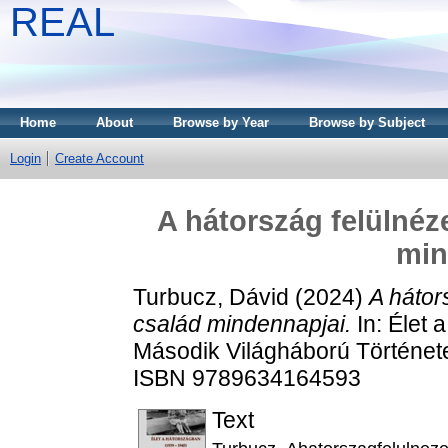
REAL
Home
About
Browse by Year
Browse by Subject
Login
Create Account
A hátország felülnéz
min
Turbucz, Dávid
(2024)
A hátor
család mindennapjai.
In: Élet
Második Világháború Története
ISBN 9789634164593
Text