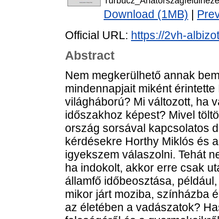
Turbucz_Ahatorszagfelulneze
Download (1MB)
|
Pre
Official URL:
https://2vh-albiz
Abstract
Nem megkerülhető annak bemuta
mindennapjait miként érintet
világháború? Mi változott, ha v
időszakhoz képest? Mivel töltö
ország sorsával kapcsolatos 
kérdésekre Horthy Miklós és a
igyekszem válaszolni. Tehát ne
ha indokolt, akkor erre csak ut
államfő időbeosztása, például
mikor járt moziba, színházba é
az életében a vadászatok? H