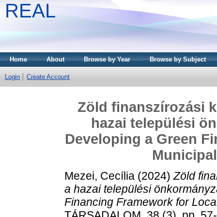
REAL
Home
About
Browse by Year
Browse by Subject
Login
Create Account
Zöld finanszírozási 
hazai települési 
Developing a Green Fi
Municipal
Mezei, Cecília
(2024)
Zöld fin
a hazai települési önkormány
Financing Framework for Local 
TÁRSADALOM, 38 (3). pp. 57-