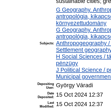
sustainable cities; gr
G Geography. Anthropo
antropológia, kikapc
környezettudomány
G Geography. Anthropo
antropológia, kikapc
Anthropogeography / 
Subjects:
Settlement geography 
H Social Sciences / 
pénzügy
J Political Science / 
Municipal government 
Depositing
György Váradi
User:
Date
15 Oct 2024 12:37
Deposited:
Last
15 Oct 2024 12:37
Modified: