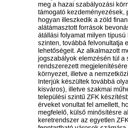
meg a hazai szabályozási körny
támogató kezdeményezések, pr
hogyan illeszkedik a zöld fina
alátámasztott források bevoná
átállási folyamat milyen típusú
szinten, továbbá felvonultatja
lehetőségeit. Az alkalmazott 
jogszabályok elemzésén túl a s
rendszerezett megjelenítésére
környezet, illetve a nemzetközi
Interjúk készültek továbbá ol
kisváros), illetve szakmai műh
települési szintű ZFK készíté
érveket vonultat fel amellett
megfelelő, külső minősítésre a
keretrendszer az egyetlen ZFK
fenntartható városok számára. 