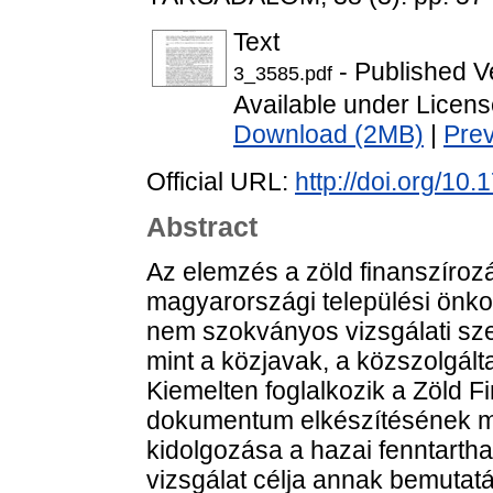
Text
- Published V
3_3585.pdf
Available under Licen
Download (2MB)
|
Pre
Official URL:
http://doi.org/10
Abstract
Az elemzés a zöld finanszírozás
magyarországi települési önk
nem szokványos vizsgálati sz
mint a közjavak, a közszolgált
Kiemelten foglalkozik a Zöld 
dokumentum elkészítésének m
kidolgozása a hazai fenntarth
vizsgálat célja annak bemutat