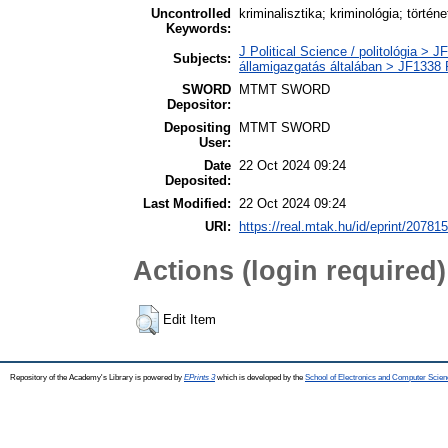
Uncontrolled
kriminalisztika; kriminológia; történet
Keywords:
J Political Science / politológia > JF
Subjects:
államigazgatás általában > JF1338 P
SWORD
MTMT SWORD
Depositor:
Depositing
MTMT SWORD
User:
Date
22 Oct 2024 09:24
Deposited:
Last Modified:
22 Oct 2024 09:24
URI:
https://real.mtak.hu/id/eprint/207815
Actions (login required)
Edit Item
Repository of the Academy's Library is powered by
EPrints 3
which is developed by the
School of Electronics and Computer Scien