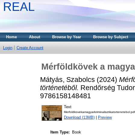
REAL
Home
About
Browse by Year
Browse by Subject
Login
Create Account
Mérföldkövek a magyar 
Mátyás, Szabolcs
(2024)
Mérf
történetéből.
Rendőrség Tudom
9786158148481
Text
Merfoldkovekamagyarkriminalisztikatortenetebol.pd
Download (13MB)
|
Preview
Item Type:
Book