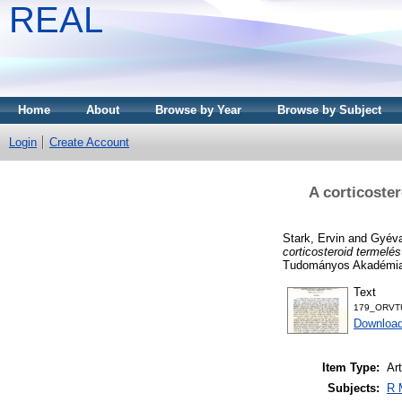
REAL
Home
About
Browse by Year
Browse by Subject
Login
Create Account
A corticoste
Stark, Ervin
and
Gyéva
corticosteroid termel
Tudományos Akadémia 
Text
179_ORVT
Downloa
Item Type:
Art
Subjects:
R 