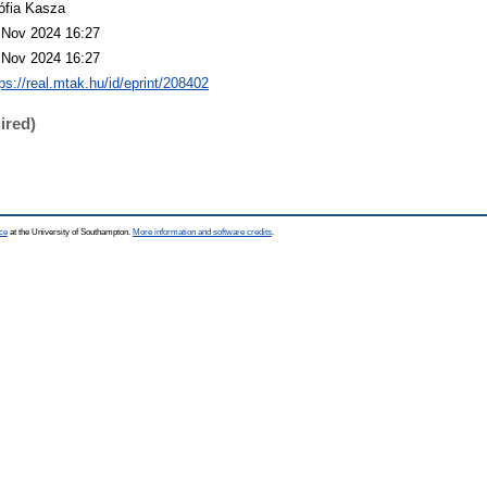
ófia Kasza
 Nov 2024 16:27
 Nov 2024 16:27
ps://real.mtak.hu/id/eprint/208402
ired)
ce
at the University of Southampton.
More information and software credits
.