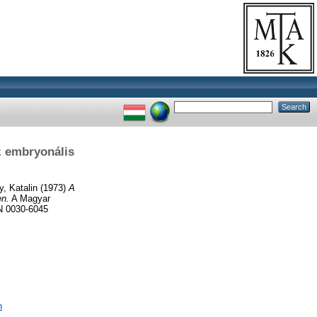
z embryonális
y, Katalin
(1973)
A
en.
A Magyar
N 0030-6045
n