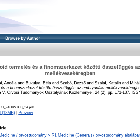
Browse by Author
roid termelés és a finomszerkezet közötti összefüggés a
mellékvesekéregben
i, Angéla
and
Bukulya, Béla
and
Szabó, Dezső
and
Szalai, Katalin
and
Mihál
és és a finomszerkezet közötti összefüggés az embryonális mellékvesekéregb
V. Orvosi Tudományok Osztályának Közleményei, 24 (2). pp. 171-187. ISS
UD_24ORVTUD_24.pdf
d (13MB)
|
Preview
icle
Medicine / orvostudomány > R1 Medicine (General) / orvostudomány általába