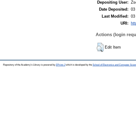
Depositing User:
Zs
Date Deposited:
03
Last Modified:
03
URI:
htt
Actions (login requ
Edit Item
Repository of the Academy's Library is powered by
EPrints 3
which is developed by the
School of Electronics and Computer Scien