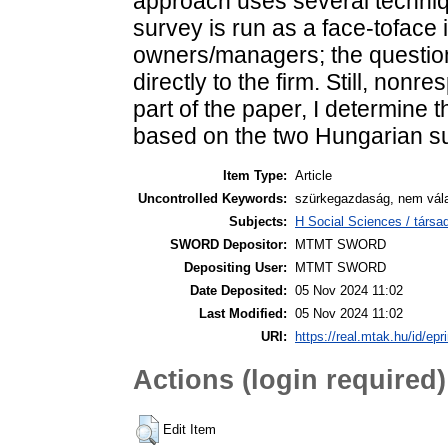
approach uses several techniq
survey is run as a face-toface
owners/managers; the questions
directly to the firm. Still, non
part of the paper, I determine
based on the two Hungarian s
Item Type:
Article
Uncontrolled Keywords:
szürkegazdaság, nem vála
Subjects:
H Social Sciences / társa
SWORD Depositor:
MTMT SWORD
Depositing User:
MTMT SWORD
Date Deposited:
05 Nov 2024 11:02
Last Modified:
05 Nov 2024 11:02
URI:
https://real.mtak.hu/id/epr
Actions (login required)
Edit Item