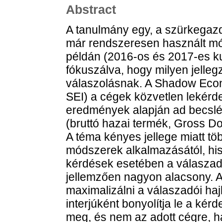
Abstract
A tanulmány egy, a szürkegaz
már rendszeresen használt mó
példán (2016-os és 2017-es kut
fókuszálva, hogy milyen jelle
válaszolásnak. A Shadow Eco
SEI) a cégek közvetlen lekérd
eredmények alapján ad becslé
(bruttó hazai termék, Gross 
A téma kényes jellege miatt tö
módszerek alkalmazásától, hi
kérdések esetében a válaszad
jellemzően nagyon alacsony. 
maximalizálni a válaszadói ha
interjúként bonyolítja le a kér
meg, és nem az adott cégre, 