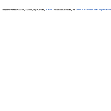
Repository of the Academy's Library is powered by
EPrints 3
which is developed by the
School of Electronics and Computer Scien