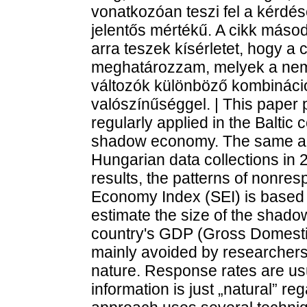
vonatkozóan teszi fel a kérdé
jelentős mértékű. A cikk másod
arra teszek kísérletet, hogy a
meghatározzam, melyek a nem v
változók különböző kombinációi
valószínűséggel. | This paper 
regularly applied in the Baltic 
shadow economy. The same ap
Hungarian data collections in
results, the patterns of nonre
Economy Index (SEI) is based 
estimate the size of the shado
country's GDP (Gross Domesti
mainly avoided by researchers 
nature. Response rates are us
information is just „natural” r