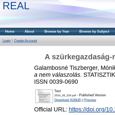
REAL
Home
About
Browse by Year
Browse by Subject
Login
Create Account
A szürkegazdaság-m
Galambosné Tiszberger, Móni
a nem válaszolás.
STATISZTIKA
ISSN 0039-0690
Text
- Published Version
2024_06_526.pdf
Download (636kB)
|
Preview
Official URL:
https://doi.org/1