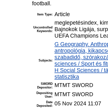
football.
Article
Item Type:
meglepetésindex, kim
Uncontrolled
Bajnokok Ligája, surp
Keywords:
UEFA Champions Le
G Geography. Anthropo
antropológia, kikapcs
szabadidő, szórakoz
Subjects:
sciences / Sport és 
H Social Sciences / t
statisztika
SWORD
MTMT SWORD
Depositor:
Depositing
MTMT SWORD
User:
Date
05 Nov 2024 11:07
Deposited: