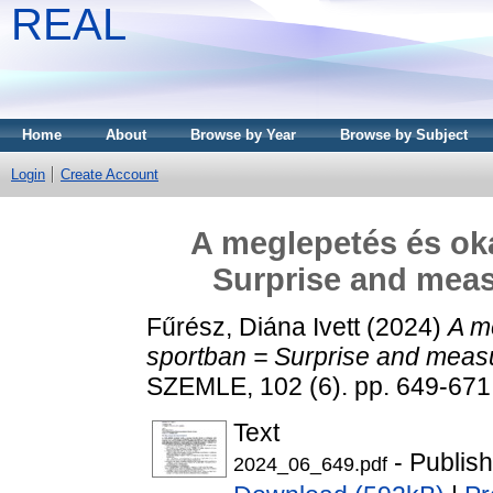
REAL
Home
About
Browse by Year
Browse by Subject
Login
Create Account
A meglepetés és ok
Surprise and measu
Fűrész, Diána Ivett
(2024)
A m
sportban = Surprise and measur
SZEMLE, 102 (6). pp. 649-67
Text
- Publis
2024_06_649.pdf