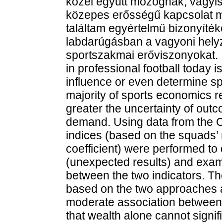
közel együtt mozognak, vagyis 
közepes erősségű kapcsolat m
találtam egyértelmű bizonyíté
labdarúgásban a vagyoni helyze
sportszakmai erőviszonyokat. 
in professional football today 
influence or even determine s
majority of sports economics r
greater the uncertainty of outc
demand. Using data from the C
indices (based on the squads’
coefficient) were performed to 
(unexpected results) and exami
between the two indicators. Th
based on the two approaches are
moderate association between 
that wealth alone cannot signifi