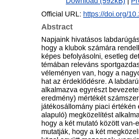
Download (592kB)
|
Pr
Official URL:
https://doi.org/1
Abstract
Napjaink hivatásos labdarúgá
hogy a klubok számára rendelk
képes befolyásolni, esetleg de
témában releváns sportgazdas
véleményen van, hogy a nagyo
hat az érdeklődésre. A labdar
alkalmazva egyrészt bevezetek
eredmény) mértékét számszerűs
játékosállomány piaci értékén
alapuló) megközelítést alkalm
hogy a két mutató között van-
mutatják, hogy a két megközel