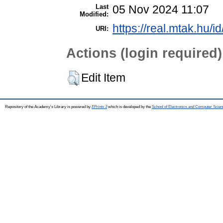
Last
05 Nov 2024 11:07
Modified:
https://real.mtak.hu/i
URI:
Actions (login required)
Edit Item
Repository of the Academy's Library is powered by
EPrints 3
which is developed by the
School of Electronics and Computer Scien