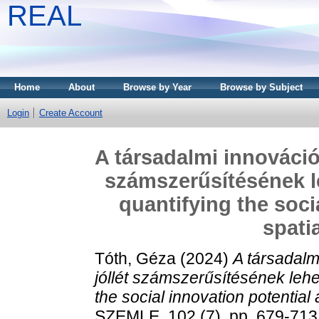
REAL
Home
About
Browse by Year
Browse by Subject
Login
Create Account
A társadalmi innovációs
számszerűsítésének le
quantifying the soci
spati
Tóth, Géza
(2024)
A társadalmi
jóllét számszerűsítésének lehet
the social innovation potential 
SZEMLE, 102 (7). pp. 679-71