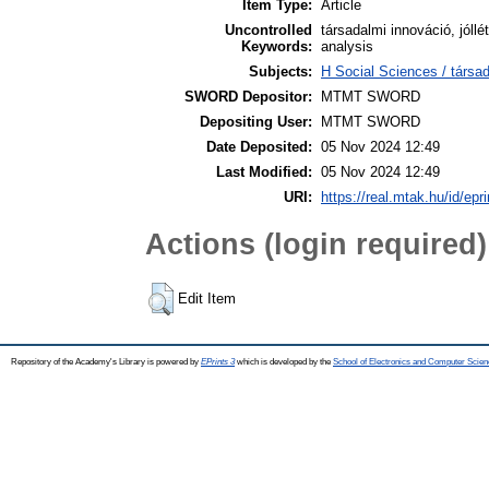
Item Type:
Article
Uncontrolled
társadalmi innováció, jóllét
Keywords:
analysis
Subjects:
H Social Sciences / társa
SWORD Depositor:
MTMT SWORD
Depositing User:
MTMT SWORD
Date Deposited:
05 Nov 2024 12:49
Last Modified:
05 Nov 2024 12:49
URI:
https://real.mtak.hu/id/epr
Actions (login required)
Edit Item
Repository of the Academy's Library is powered by
EPrints 3
which is developed by the
School of Electronics and Computer Scien