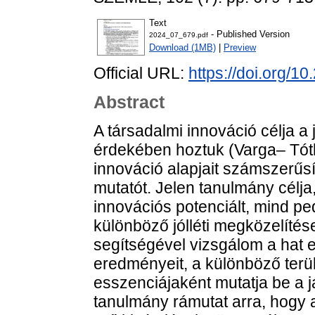
Text
- Published Version
2024_07_679.pdf
Download (1MB)
|
Preview
Official URL:
https://doi.org/1
Abstract
A társadalmi innováció célja a
érdekében hoztuk (Varga– Tóth
innováció alapjait számszerűsí
mutatót. Jelen tanulmány célj
innovációs potenciált, mind p
különböző jólléti megközelíté
segítségével vizsgálom a hat el
eredményeit, a különböző terü
esszenciájaként mutatja be a jár
tanulmány rámutat arra, hogy 