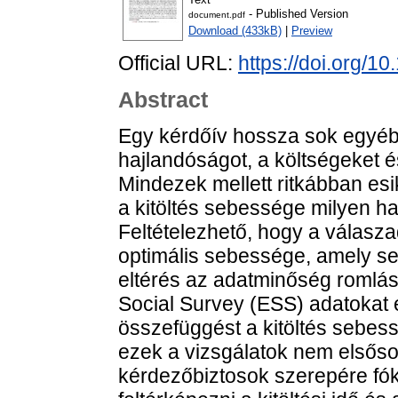
- Published Version
document.pdf
Download (433kB)
|
Preview
Official URL:
https://doi.org/1
Abstract
Egy kérdőív hossza sok egyéb 
hajlandóságot, a költségeket é
Mindezek mellett ritkábban esik
a kitöltés sebessége milyen h
Feltételezhető, hogy a válasz
optimális sebessége, amely se
eltérés az adatminőség romlá
Social Survey (ESS) adatokat 
összefüggést a kitöltés sebes
ezek a vizsgálatok nem elsős
kérdezőbiztosok szerepére fók