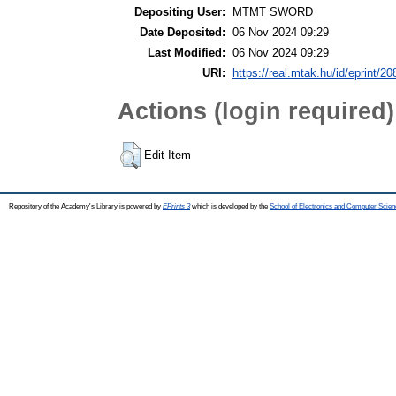
Depositing User:
MTMT SWORD
Date Deposited:
06 Nov 2024 09:29
Last Modified:
06 Nov 2024 09:29
URI:
https://real.mtak.hu/id/eprint/2
Actions (login required)
Edit Item
Repository of the Academy's Library is powered by
EPrints 3
which is developed by the
School of Electronics and Computer Scien