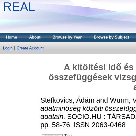
REAL
Home
About
Browse by Year
Browse by Subject
Login
Create Account
A kitöltési idő é
összefüggések vizsg
Stefkovics, Ádám
and
Wurm, V
adatminőség közötti összefüg
adatain.
SOCIO.HU : TÁRSAD
pp. 58-76. ISSN 2063-0468
Text