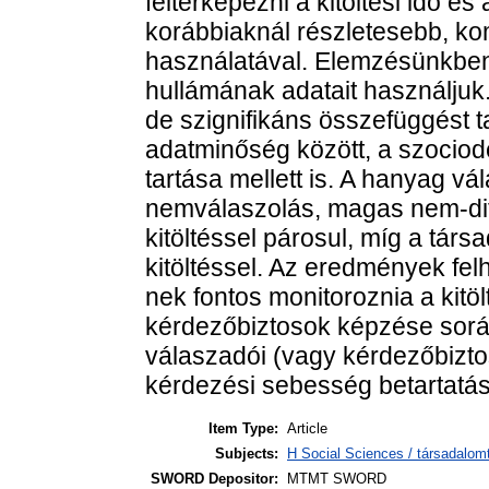
feltérképezni a kitöltési idő é
korábbiaknál részletesebb, k
használatával. Elemzésünkben
hullámának adatait használjuk
de szignifikáns összefüggést tal
adatminőség között, a szociode
tartása mellett is. A hanyag v
nemválaszolás, magas nem-diff
kitöltéssel párosul, míg a társ
kitöltéssel. Az eredmények fel
nek fontos monitoroznia a kitö
kérdezőbiztosok képzése során f
válaszadói (vagy kérdezőbiztos
kérdezési sebesség betartatás
Item Type:
Article
Subjects:
H Social Sciences / társadalom
SWORD Depositor:
MTMT SWORD