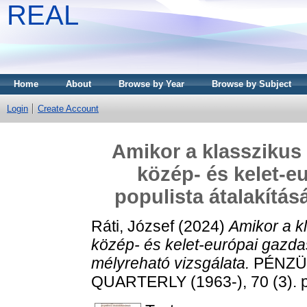
REAL
Home
About
Browse by Year
Browse by Subject
Login
Create Account
Amikor a klasszikus
közép- és kelet-e
populista átalakítás
Ráti, József
(2024)
Amikor a k
közép- és kelet-európai gazdas
mélyreható vizsgálata.
PÉNZÜG
QUARTERLY (1963-), 70 (3). 