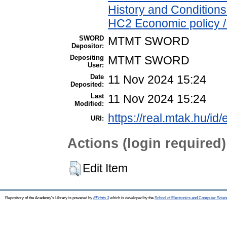
History and Conditions
HC2 Economic policy /
SWORD
MTMT SWORD
Depositor:
Depositing
MTMT SWORD
User:
Date
11 Nov 2024 15:24
Deposited:
Last
11 Nov 2024 15:24
Modified:
https://real.mtak.hu/id
URI:
Actions (login required)
Edit Item
Repository of the Academy's Library is powered by
EPrints 3
which is developed by the
School of Electronics and Computer Scien