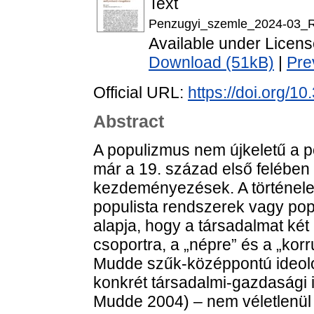
Text
Penzugyi_szemle_2024-03_Ra
Available under Licen
Download (51kB)
|
Pre
Official URL:
https://doi.org/
Abstract
A populizmus nem újkeletű a p
már a 19. század első felében
kezdeményezések. A történele
populista rendszerek vagy pop
alapja, hogy a társadalmat ké
csoportra, a „népre” és a „korru
Mudde szűk-középpontú ideoló
konkrét társadalmi-gazdasági i
Mudde 2004) – nem véletlenül j