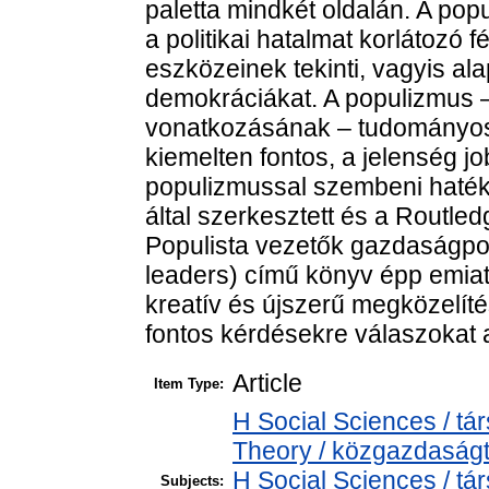
paletta mindkét oldalán. A pop
a politikai hatalmat korlátozó f
eszközeinek tekinti, vagyis ala
demokráciákat. A populizmus 
vonatkozásának – tudományos 
kiemelten fontos, a jelenség j
populizmussal szembeni haték
által szerkesztett és a Routl
Populista vezetők gazdaságpoli
leaders) című könyv épp emiat
kreatív és újszerű megközelít
fontos kérdésekre válaszokat 
Article
Item Type:
H Social Sciences / 
Theory / közgazdasá
H Social Sciences / 
Subjects: