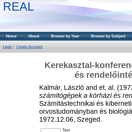
REAL
Home
About
Browse by Year
Browse by Subject
Login
Create Account
Kerekasztal-konferen
és rendelőint
Kalmár, László
and
et, al.
(197
számítógépek a kórházi és ren
Számítástechnikai és kiberne
orvostudományban és biológiáb
1972.12.06, Szeged.
Text