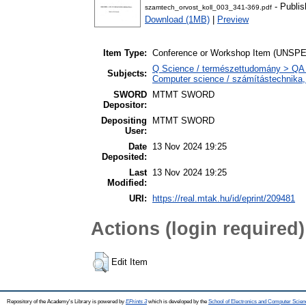
- Publis
szamtech_orvost_koll_003_341-369.pdf
Download (1MB)
|
Preview
Item Type:
Conference or Workshop Item (UNSP
Q Science / természettudomány > QA 
Subjects:
Computer science / számítástechnika
SWORD
MTMT SWORD
Depositor:
Depositing
MTMT SWORD
User:
Date
13 Nov 2024 19:25
Deposited:
Last
13 Nov 2024 19:25
Modified:
URI:
https://real.mtak.hu/id/eprint/209481
Actions (login required)
Edit Item
Repository of the Academy's Library is powered by
EPrints 3
which is developed by the
School of Electronics and Computer Scien