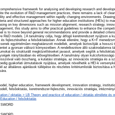
 comprehensive framework for analysing and developing research and develo
ite the evolution of R&D management practices, there remains a lack of clear
ility and effective management within rapidly changing environments. Drawing o
teria and structured approaches for higher education institutions (HEIs) to ma
using on key dimensions such as mission alignment, research strategy, innova
nagement, this study aims to offer practical guidelines to enhance the compet
al is to move beyond general recommendations and provide a detailed criteria
ve R&D models. | A tanulmány célja, hogy átfogó keretrendszert nyújtson a ku
és fejlesztéséhez a felsőoktatásban. Annak ellenére, hogy a K+F menedzsm
incsenek egyértelműen meghatározott modellek, amelyek biztosítják a hosszú
tet a gyorsan változó környezetben. A rendelkezésre álló szakirodalomra 
iumokat és strukturált megközelítéseket javasol, amelyek segítik a felsőokta
ységek irányításában és elősegítésében. A tanulmány olyan kulcsfontosságú
isszióval való összhang, a kutatási stratégia, az innovációs stratégia és a sz
pedig gyakorlati útmutatások nyújtása, amelyek növelhetik a HEI-k versenyk
cél az általános ajánlások túllépése és részletes kritériumlisták biztosítása 
sára.
del, higher education, framework development, innovation strategy, instituti
dell, felsőoktatás, keretrendszer-fejlesztés, innovációs stratégia, intézmén
ation / oktatás > LB Theory and practice of education / oktatás elmélete és 
 Education / felsőoktatás
 SWORD
 SWORD