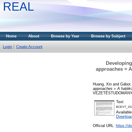
REAL
Home
About
Browse by Year
Browse by Subject
Login
Create Account
Developing
approaches = A
Huang, Xin
and
Gábor,
approaches = A hatéko
VEZETÉSTUDOMÁNY, 55
Text
BCEVT_202
Availabl
Download
Official URL:
https://