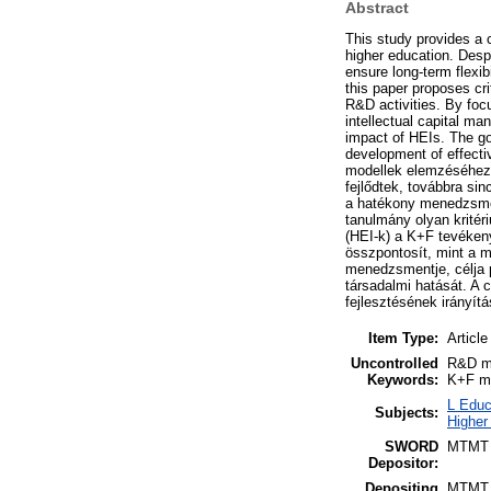
Abstract
This study provides a
higher education. Desp
ensure long-term flexib
this paper proposes cri
R&D activities. By foc
intellectual capital ma
impact of HEIs. The go
development of effecti
modellek elemzéséhez 
fejlődtek, továbbra s
a hatékony menedzsmen
tanulmány olyan kritér
(HEI-k) a K+F tevéken
összpontosít, mint a m
menedzsmentje, célja 
társadalmi hatását. A 
fejlesztésének irányítá
Item Type:
Article
Uncontrolled
R&D mo
Keywords:
K+F mo
L Educ
Subjects:
Higher
SWORD
MTMT
Depositor:
Depositing
MTMT