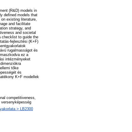
pment (R&D) models in
ly defined models that
n existing literature,
nage and facilitate
tion strategy, and
itiveness and societal
 checklist to guide the
tatás-fejlesztési (K+F)
entgyakorlatok
 távú rugalmasságot és
támaszkodva ez a
tási intézményeket
 dimenziókra
ellemi tőke
épességét és
a hatékony K+F modellek
onal competitiveness,
yi versenyképesség
gyakorlata > LB2300