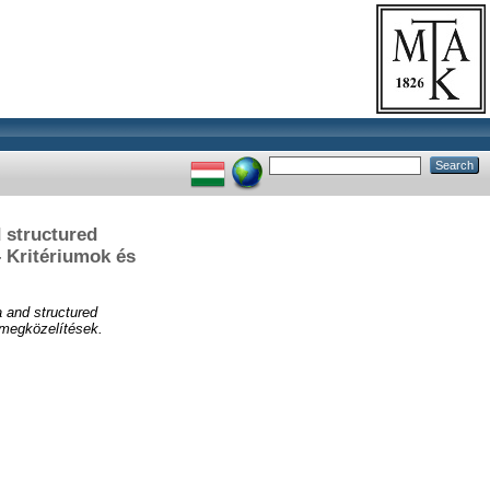
 structured
 Kritériumok és
a and structured
 megközelítések.