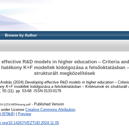
Browse by Author
 effective R&D models in higher education – Criteria and
 hatékony K+F modellek kidolgozása a felsőoktatásban –
strukturált megközelítések
 András
(2024)
Developing effective R&D models in higher education – Criteri
ny K+F modellek kidolgozása a felsőoktatásban – Kritériumok és strukturált
 (11). pp. 53-68. ISSN 0133-0179
- Published Version
4-1153-685Huang.pdf
e under License
Creative Commons Attribution
.
 (879kB)
|
Preview
doi.org/10.14267/VEZTUD.2024.11.05