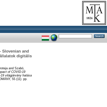
– Slovenian and
lalatok digitális
roteja
and
Szabó,
mpact of COVID-19
19 világjárvány hatása
NY, 55 (11). pp.