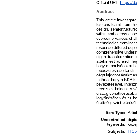
Official URL:
https://
Abstract
This article investiga
lessons learnt from thi
design, semi-structur
within and across cases
overcome various chall
technologies convinced 
response differed depe
comprehensive understa
digital transformation o
áttekintést ad arról, h
hogy a tanulságokat hog
többszörös esettanulm
cégtulajdonosával/mene
feltárta, hogy a KKV-k
bevezetésével, intenzí
terveznek haladni. A vá
ország vonatkozásában,
legyőzésében és ez hog
érettségi szint elérés
Item Type:
Artic
Uncontrolled
digit
Keywords:
közép
Subjects:
H So