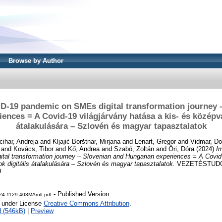
Browse by Author
D-19 pandemic on SMEs digital transformation journey 
ences = A Covid-19 világjárvány hatása a kis- és középvál
átalakulására – Szlovén és magyar tapasztalatok
cihar, Andreja
and
Kljajić Borštnar, Mirjana
and
Lenart, Gregor
and
Vidmar, Do
and
Kovács, Tibor
and
Kő, Andrea
and
Szabó, Zoltán
and
Őri, Dóra
(2024)
I
tal transformation journey – Slovenian and Hungarian experiences = A Covid-
tok digitális átalakulására – Szlovén és magyar tapasztalatok.
VEZETÉSTUDOMÁ
9
- Published Version
4-1129-403MArolt.pdf
e under License
Creative Commons Attribution
.
 (546kB)
|
Preview