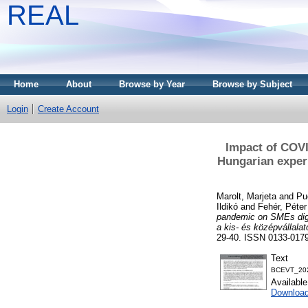
REAL
Home
About
Browse by Year
Browse by Subject
Login
Create Account
Impact of COVI
Hungarian experi
Marolt, Marjeta
and
Pu
Ildikó
and
Fehér, Péter
pandemic on SMEs digi
a kis- és középvállala
29-40. ISSN 0133-017
Text
BCEVT_202
Availabl
Download