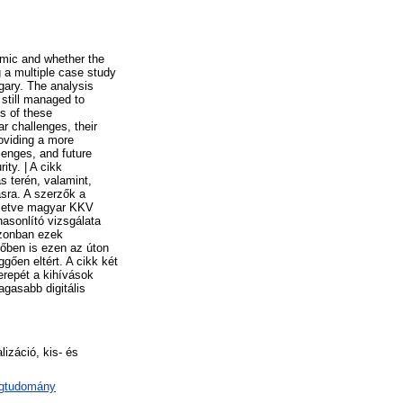
emic and whether the
ng a multiple case study
gary. The analysis
 still managed to
s of these
r challenges, their
roviding a more
enges, and future
ity. | A cikk
ás terén, valamint,
ásra. A szerzők a
illetve magyar KKV
hasonlító vizsgálata
azonban ezek
vőben is ezen az úton
ggően eltért. A cikk két
erepét a kihívások
gasabb digitális
lizáció, kis- és
ágtudomány