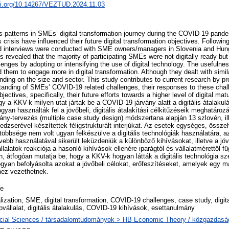
doi.org/10.14267/VEZTUD.2024.11.03
tes patterns in SMEs’ digital transformation journey during the COVID-19 pand
s crisis have influenced their future digital transformation objectives. Followi
ed interviews were conducted with SME owners/managers in Slovenia and Hun
 revealed that the majority of participating SMEs were not digitally ready but
enges by adopting or intensifying the use of digital technology. The usefulnes
them to engage more in digital transformation. Although they dealt with simila
nding on the size and sector. This study contributes to current research by p
nding of SMEs’ COVID-19 related challenges, their responses to these chall
bjectives, specifically, their future efforts towards a higher level of digital matur
ogy a KKV-k milyen utat jártak be a COVID-19 járvány alatt a digitális átalakul
yan használták fel a jövőbeli, digitális átalakítási célkitűzéseik meghatároz
ány-tervezés (multiple case study design) módszertana alapján 13 szlovén, 
dzserével készítettek féligstrukturált interjúkat. Az esetek egységes, össze
 többsége nem volt ugyan felkészülve a digitális technológiák használatára, 
vebb használatával sikerült leküzdeniük a különböző kihívásokat, illetve a jö
llalatok reakciója a hasonló kihívások ellenére iparágtól és vállalatmérettől fü
 átfogóan mutatja be, hogy a KKV-k hogyan látták a digitális technológia sz
yan befolyásolta azokat a jövőbeli célokat, erőfeszítéseket, amelyek egy ma
éhez vezethetnek.
le
alization, SME, digital transformation, COVID-19 challenges, case study, digita
vállalat, digitális átalakulás, COVID-19 kihívások, esettanulmány
cial Sciences / társadalomtudományok > HB Economic Theory / közgazdas