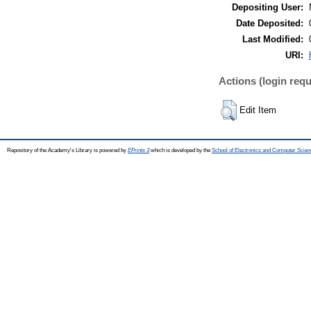
Depositing User:
Date Deposited:
Last Modified:
URI:
Actions (login requ
Edit Item
Repository of the Academy's Library is powered by
EPrints 3
which is developed by the
School of Electronics and Computer Scien