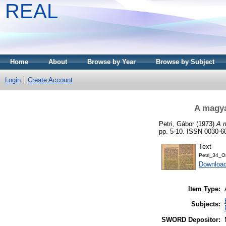
REAL
Home
About
Browse by Year
Browse by Subject
Login
Create Account
A magya
Petri, Gábor
(1973)
A m
pp. 5-10. ISSN 0030-6
Text
Petri_34_O
Downloa
Item Type:
Subjects:
SWORD Depositor: