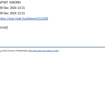
MTMT SWORD
09 Dec 2024 13:21
09 Dec 2024 13:21
https://real.mtak.hu/id/eprint/211259
ired)
ce
at the University of Southampton.
More information and software credits
.