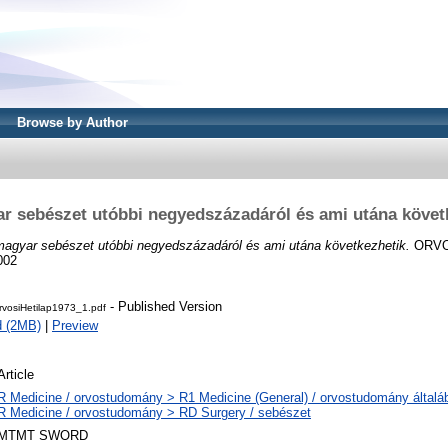
Browse by Author
r sebészet utóbbi negyedszázadáról és ami utána követ
agyar sebészet utóbbi negyedszázadáról és ami utána következhetik.
ORVOS
002
- Published Version
rvosiHetilap1973_1.pdf
d (2MB)
|
Preview
Article
R Medicine / orvostudomány > R1 Medicine (General) / orvostudomány általá
R Medicine / orvostudomány > RD Surgery / sebészet
MTMT SWORD