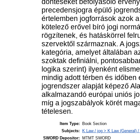
döntéseket befolyásoló érvényű,
precedensjogra épülő jogrend
értelemben jogforrások azok 
kötelező erővel bíró jogi nor
rögzítenek, és hatáskörrel felr
szervektől származnak. A jog
kategória, amelyet általában az
szoktak definiálni, pontosabba
logika szerint) ilyenként elis
mindig adott térben és időben
jogrendszer alapját képező Al
alkalmazandó európai uniós jo
míg a jogszabályok körét mag
tételesen.
Item Type:
Book Section
Subjects:
K Law / jog > K Law (General) /
SWORD Depositor:
MTMT SWORD