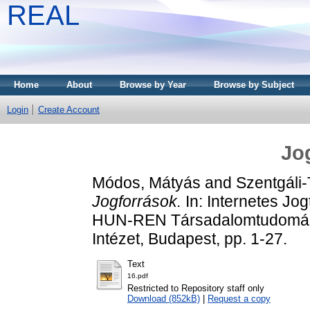
REAL
Home
About
Browse by Year
Browse by Subject
Login
Create Account
Jo
Módos, Mátyás
and
Szentgáli-
Jogforrások.
In: Internetes J
HUN-REN Társadalomtudomány
Intézet, Budapest, pp. 1-27.
Text
16.pdf
Restricted to Repository staff only
Download (852kB)
|
Request a copy