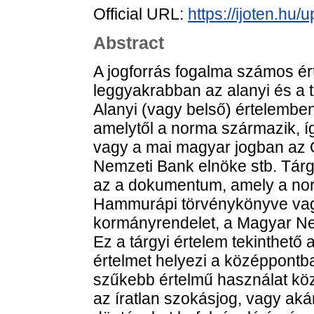
Official URL:
https://ijoten.hu/
Abstract
A jogforrás fogalma számos ér
leggyakrabban az alanyi és a tá
Alanyi (vagy belső) értelemben
amelytől a norma származik, íg
vagy a mai magyar jogban az 
Nemzeti Bank elnöke stb. Tárg
az a dokumentum, amely a norm
Hammurápi törvénykönyve vagy
kormányrendelet, a Magyar Ne
Ez a tárgyi értelem tekinthető 
értelmet helyezi a középpontba
szűkebb értelmű használat köz
az íratlan szokásjog, vagy aká