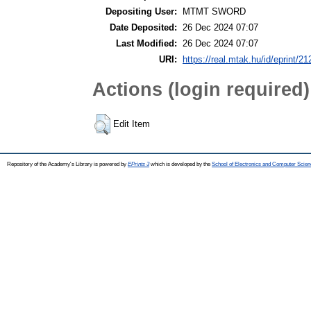
Depositing User:
MTMT SWORD
Date Deposited:
26 Dec 2024 07:07
Last Modified:
26 Dec 2024 07:07
URI:
https://real.mtak.hu/id/eprint/2
Actions (login required)
Edit Item
Repository of the Academy's Library is powered by
EPrints 3
which is developed by the
School of Electronics and Computer Scien