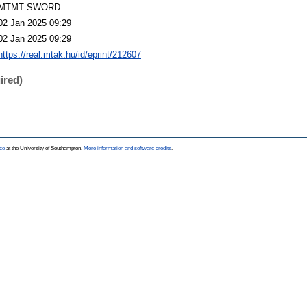
MTMT SWORD
02 Jan 2025 09:29
02 Jan 2025 09:29
https://real.mtak.hu/id/eprint/212607
ired)
ce
at the University of Southampton.
More information and software credits
.