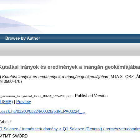
Browse by Author
Kutatási irányok és eredmények a mangán geokémiájába
)
Kutatási irányok és eredmények a mangán geokémiájában.
MTA X. OSZTÁ
SN 0580-4787
- Published Version
geonomia_banyaszat_1977_03-04_225-238.pdf
d (8MB)
|
Preview
pa.oszk.hu/03200/03224/00020/pdf/EPA03224_...
Article
Q Science / természettudomány > Q1 Science (General) / természettudomány
MTMT SWORD