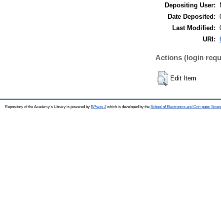
Depositing User:
Date Deposited:
Last Modified:
URI:
Actions (login requ
Edit Item
Repository of the Academy's Library is powered by
EPrints 3
which is developed by the
School of Electronics and Computer Scien