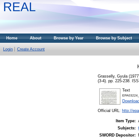
REAL
Home
About
Browse by Year
Browse by Subject
Login
Create Account
Grasselly, Gyula
(1977
(3-4). pp. 225-238. IS
Text
EPA03224_
Downloa
Official URL:
http://e
Item Type:
Subjects:
SWORD Depositor: