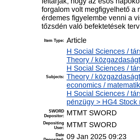
feltárják, hogy az esős napok
forgalom volt megfigyelhető a 
érdemes figyelembe venni a vi
tőzsdén való befektetések ter
Article
Item Type:
H Social Sciences / 
Theory / közgazdasá
H Social Sciences / 
Theory / közgazdaság
Subjects:
economics / matemati
H Social Sciences / t
pénzügy > HG4 Stock 
SWORD
MTMT SWORD
Depositor:
Depositing
MTMT SWORD
User:
Date
09 Jan 2025 09:23
Deposited: