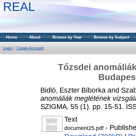
REAL
Home
About
Browse by Year
Browse by Subject
Login
Create Account
Tőzsdei anomáliák
Budapest
Bidló, Eszter Bíborka
and
Szab
anomáliák meglétének vizsgála
SZIGMA, 55 (1). pp. 15-51. I
Text
- Publish
document25.pdf