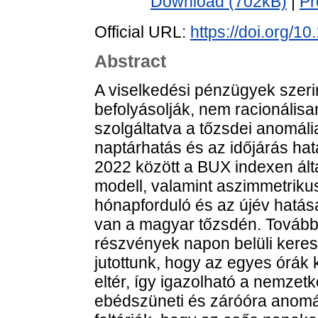
Download (702kB)
|
Pr
Official URL:
https://doi.org/
Abstract
A viselkedési pénzügyek szerin
befolyásolják, nem racionális
szolgáltatva a tőzsdei anomál
naptárhatás és az időjárás ha
2022 között a BUX indexen ált
modell, valamint aszimmetrik
hónapforduló és az újév hatása 
van a magyar tőzsdén. Tovább
részvények napon belüli kere
jutottunk, hogy az egyes órák 
eltér, így igazolható a nemzet
ebédszüneti és záróóra anomál