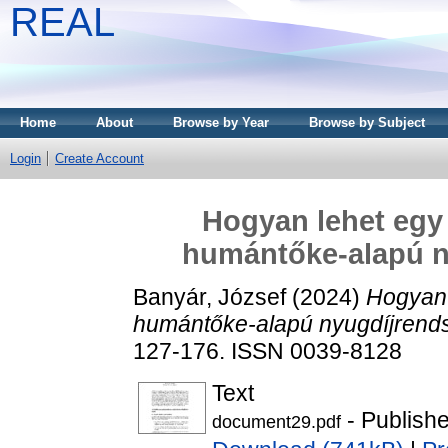
REAL
Home
About
Browse by Year
Browse by Subject
Login
Create Account
Hogyan lehet egy 
humántőke-alapú ny
Banyár, József
(2024)
Hogyan 
humántőke-alapú nyugdíjrends
127-176. ISSN 0039-8128
Text
- Publish
document29.pdf