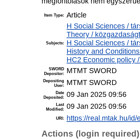
megfontolások nem egyszerűek,
Article
Item Type:
H Social Sciences / 
Theory / közgazdasá
H Social Sciences / 
Subjects:
History and Conditions
HC2 Economic policy /
SWORD
MTMT SWORD
Depositor:
Depositing
MTMT SWORD
User:
Date
09 Jan 2025 09:56
Deposited:
Last
09 Jan 2025 09:56
Modified:
https://real.mtak.hu/id
URI:
Actions (login required)