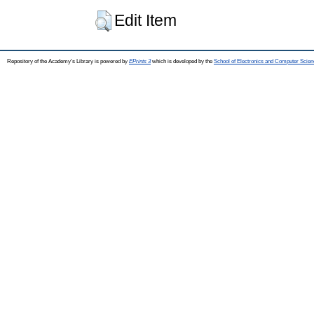
Edit Item
Repository of the Academy's Library is powered by
EPrints 3
which is developed by the
School of Electronics and Computer Scien