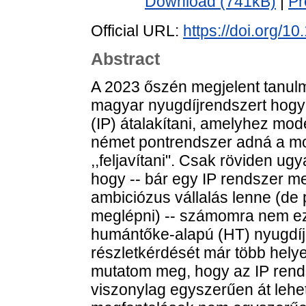
Download (741kB)
|
Pr
Official URL:
https://doi.org/
Abstract
A 2023 őszén megjelent tanul
magyar nyugdíjrendszert hogya
(IP) átalakítani, amelyhez mode
német pontrendszer adná a mode
,,feljavítani". Csak röviden u
hogy -- bár egy IP rendszer 
ambiciózus vállalás lenne (de
meglépni) -- számomra nem ez
humántőke-alapú (HT) nyugdíj
részletkérdését már több helye
mutatom meg, hogy az IP rend
viszonylag egyszerűen át lehet