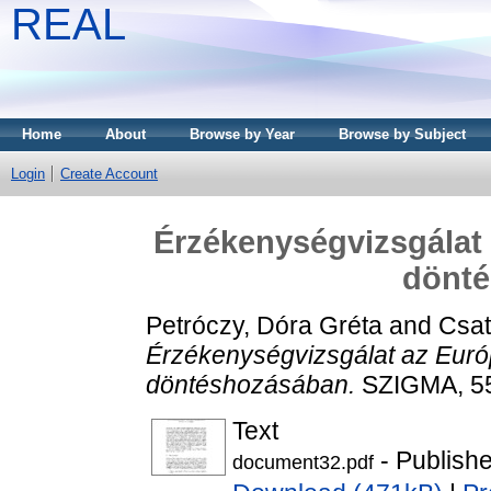
REAL
Home
About
Browse by Year
Browse by Subject
Login
Create Account
Érzékenységvizsgálat
dönt
Petróczy, Dóra Gréta
and
Csat
Érzékenységvizsgálat az Eur
döntéshozásában.
SZIGMA, 55 
Text
- Publish
document32.pdf