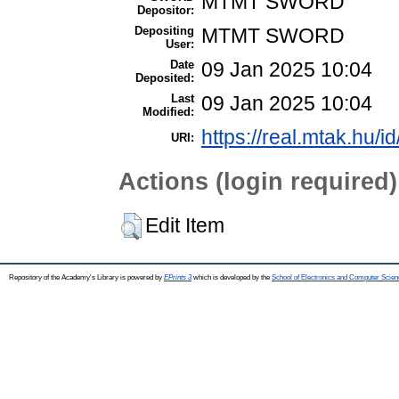
MTMT SWORD
Depositor:
Depositing
MTMT SWORD
User:
Date
09 Jan 2025 10:04
Deposited:
Last
09 Jan 2025 10:04
Modified:
https://real.mtak.hu/i
URI:
Actions (login required)
Edit Item
Repository of the Academy's Library is powered by
EPrints 3
which is developed by the
School of Electronics and Computer Scien