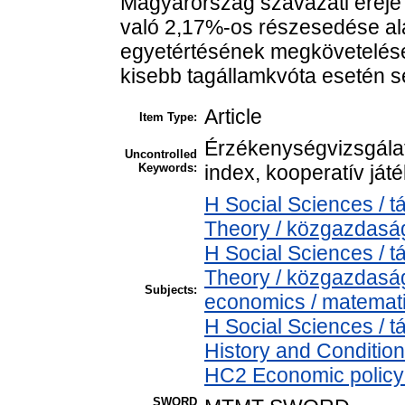
Magyarország szavazati ereje
való 2,17%-os részesedése al
egyetértésének megkövetelés
kisebb tagállamkvóta esetén 
Article
Item Type:
Érzékenységvizsgálat
Uncontrolled
Keywords:
index, kooperatív ját
H Social Sciences /
Theory / közgazdas
H Social Sciences /
Theory / közgazdasá
Subjects:
economics / matemat
H Social Sciences /
History and Condition
HC2 Economic policy 
SWORD