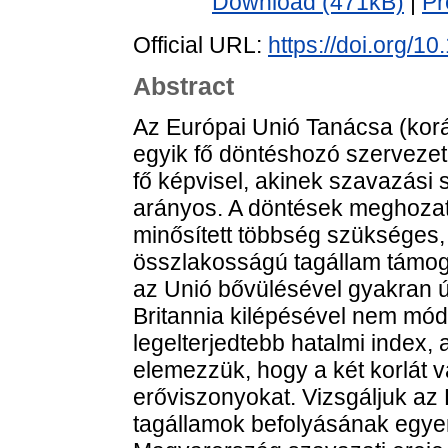
Download (471kB)
|
Pr
Official URL:
https://doi.org/
Abstract
Az Európai Unió Tanácsa (kor
egyik fő döntéshozó szerveze
fő képvisel, akinek szavazási
arányos. A döntések meghoza
minősített többség szükséges
összlakosságú tagállam támogat
az Unió bővülésével gyakran ú
Britannia kilépésével nem mód
legelterjedtebb hatalmi index,
elemezzük, hogy a két korlát 
erőviszonyokat. Vizsgáljuk az
tagállamok befolyásának egyen