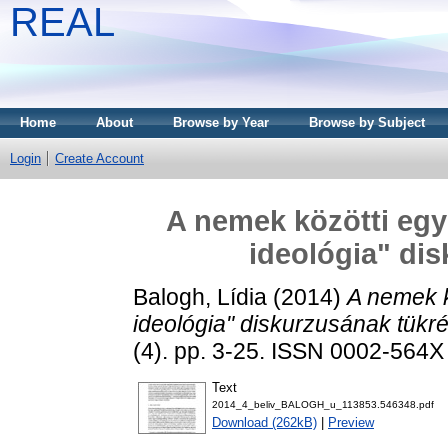
REAL
Home
About
Browse by Year
Browse by Subject
Login
Create Account
A nemek közötti egy
ideológia" di
Balogh, Lídia
(2014)
A nemek k
ideológia" diskurzusának tükr
(4). pp. 3-25. ISSN 0002-564X
Text
2014_4_beliv_BALOGH_u_113853.546348.pdf
Download (262kB)
|
Preview