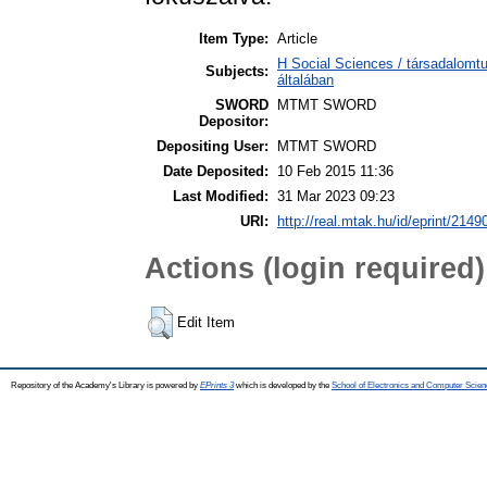
Item Type:
Article
H Social Sciences / társadalom
Subjects:
általában
SWORD
MTMT SWORD
Depositor:
Depositing User:
MTMT SWORD
Date Deposited:
10 Feb 2015 11:36
Last Modified:
31 Mar 2023 09:23
URI:
http://real.mtak.hu/id/eprint/2149
Actions (login required)
Edit Item
Repository of the Academy's Library is powered by
EPrints 3
which is developed by the
School of Electronics and Computer Scien