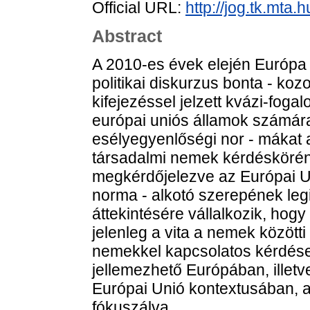
Official URL:
http://jog.tk.mta
Abstract
A 2010-es évek elején Európa
politikai diskurzus bonta - koz
kifejezéssel jelzett kvázi-fog
európai uniós államok számár
esélyegyenlőségi nor - mákat a
társadalmi nemek kérdéskörén
megkérdőjelezve az Európai U
norma - alkotó szerepének leg
áttekintésére vállalkozik, hogy
jelenleg a vita a nemek közötti 
nemekkel kapcsolatos kérdés
jellemezhető Európában, illetv
Európai Unió kontextusában, a
fókuszálva.