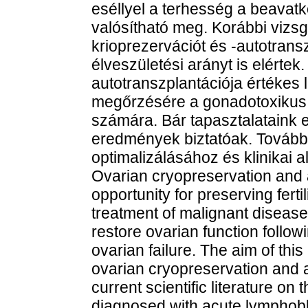
eséllyel a terhesség a beavat
valósítható meg. Korábbi vizsg
krioprezervációt és -autotran
élveszületési arányt is elértek
autotranszplantációja értékes
megőrzésére a gonadotoxikus 
számára. Bár tapasztalataink 
eredmények biztatóak. Tovább
optimalizálásához és klinikai 
Ovarian cryopreservation and a
opportunity for preserving fert
treatment of malignant disease
restore ovarian function follo
ovarian failure. The aim of thi
ovarian cryopreservation and a
current scientific literature on
diagnosed with acute lymphobl