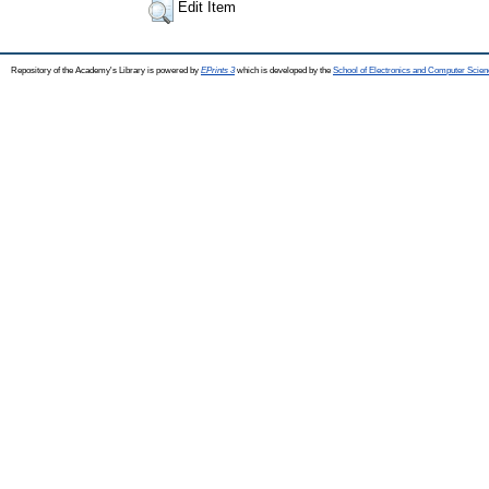
Edit Item
Repository of the Academy's Library is powered by
EPrints 3
which is developed by the
School of Electronics and Computer Scien