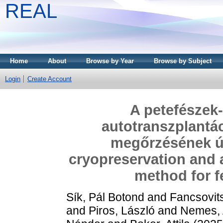
REAL
Home
About
Browse by Year
Browse by Subject
Login
Create Account
A petefészek-
autotranszplantá
megőrzésének új
cryopreservation and 
method for fe
Sík, Pál Botond
and
Fancsovits
and
Piros, László
and
Nemes,