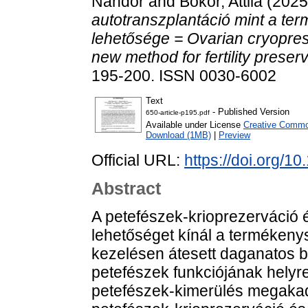
Nándor
and
Bokor, Attila
(202
autotranszplantáció mint a t
lehetősége = Ovarian cryopres
new method for fertility preserv
195-200. ISSN 0030-6002
Text
- Published Version
650-article-p195.pdf
Available under License
Creative Common
Download (1MB)
|
Preview
Official URL:
https://doi.org/
Abstract
A petefészek-krioprezerváció é
lehetőséget kínál a terméken
kezelésen átesett daganatos b
petefészek funkciójának helyre
petefészek-kimerülés megakad