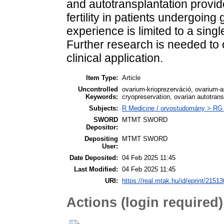
and autotransplantation provid
fertility in patients undergoin
experience is limited to a sing
Further research is needed to
clinical application.
Item Type:
Article
Uncontrolled
ovarium-krioprezerváció, ovarium-
Keywords:
cryopreservation, ovarian autotransp
Subjects:
R Medicine / orvostudomány > RG 
SWORD
MTMT SWORD
Depositor:
Depositing
MTMT SWORD
User:
Date Deposited:
04 Feb 2025 11:45
Last Modified:
04 Feb 2025 11:45
URI:
https://real.mtak.hu/id/eprint/21513
Actions (login required)