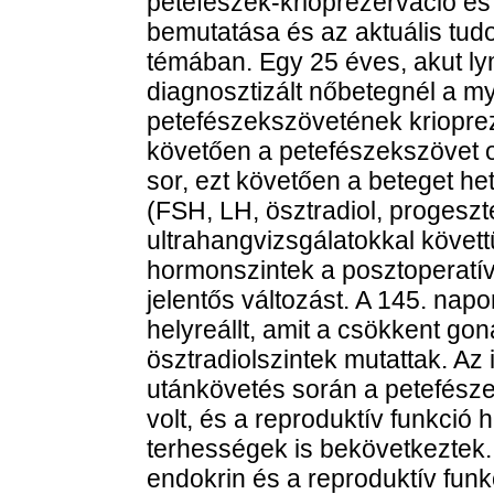
petefészek-krioprezerváció é
bemutatása és az aktuális tud
témában. Egy 25 éves, akut l
diagnosztizált nőbetegnél a my
petefészekszövetének krioprez
követően a petefészekszövet or
sor, ezt követően a beteget h
(FSH, LH, ösztradiol, progeszt
ultrahangvizsgálatokkal követt
hormonszintek a posztoperatív
jelentős változást. A 145. nap
helyreállt, amit a csökkent go
ösztradiolszintek mutattak. A
utánkövetés során a petefésze
volt, és a reproduktív funkció
terhességek is bekövetkeztek
endokrin és a reproduktív funk