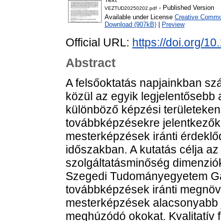
- Published Version
VEZTUD20250202.pdf
Available under License
Creative Common
Download (907kB)
|
Preview
Official URL:
https://doi.org/
Abstract
A felsőoktatás napjainkban s
közül az egyik legjelentősebb 
különböző képzési területeken
továbbképzésekre jelentkezők
mesterképzések iránti érdekl
időszakban. A kutatás célja az
szolgáltatásminőség dimenziók 
Szegedi Tudományegyetem Ga
továbbképzések iránti megnöv
mesterképzések alacsonyabb 
meghúzódó okokat. Kvalitatív