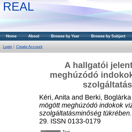
REAL
Home
About
Browse by Year
Browse by Subject
Login
Create Account
A hallgatói jele
meghúzódó indokok v
szolgáltatá
Kéri, Anita
and
Berki, Boglárka
mögött meghúzódó indokok vizs
szolgáltatásminőség tükrében.
29. ISSN 0133-0179
Text