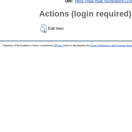
URI:
https://real.mtak.hu/id/eprint/215
Actions (login required)
Edit Item
Repository of the Academy's Library is powered by
EPrints 3
which is developed by the
School of Electronics and Computer Scien