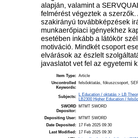
alapján, valamint a SERVQUA
felmérést végeztek a szerzők.
szakirányú továbbképzések irá
munkaerőpiaci igényekhez kap
esetében inkább a látókör szél
motiváció. Mindkét csoport e
elvárások az észlelt szolgálta
javaslatot vet fel az egyetemi
Item Type:
Article
Uncontrolled
felsőoktatás, fókuszcsoport, S
Keywords:
L Education / oktatás > LB Theor
Subjects:
LB2300 Higher Education / felső
SWORD
MTMT SWORD
Depositor:
Depositing User:
MTMT SWORD
Date Deposited:
17 Feb 2025 09:30
Last Modified:
17 Feb 2025 09:30