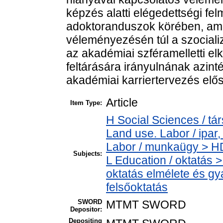
képzés alatti elégedettségi fe
adoktoranduszok körében, ame
véleményezésén túl a szocializ
az akadémiai szféramelletti el
feltárására irányulnának azin
akadémiai karriertervezés elő
Article
Item Type:
H Social Sciences / t
Land use. Labor / ipar
Labor / munkaügy > H
Subjects:
L Education / oktatás >
oktatás elmélete és gy
felsőoktatás
SWORD
MTMT SWORD
Depositor:
Depositing