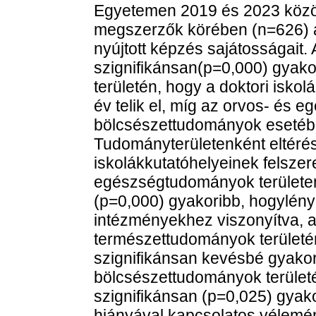
Egyetemen 2019 és 2023 közöt
megszerzők körében (n=626) az
nyújtott képzés sajátosságait
szignifikánsan(p=0,000) gyak
területén, hogy a doktori isko
év telik el, míg az orvos- és
bölcsészettudományok esetében
Tudományterületenként eltérés
iskolákkutatóhelyeinek felszere
egészségtudományok területen
(p=0,000) gyakoribb, hogylén
intézményekhez viszonyítva, 
természettudományok területé
szignifikánsan kevésbé gyakori
bölcsészettudományok terület
szignifikánsan (p=0,025) gyak
hiányával kapcsolatos vélemé