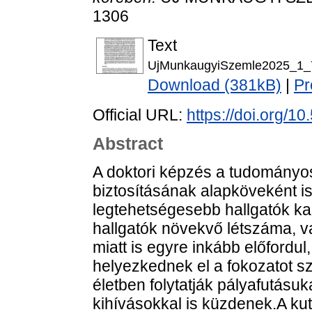
1306
Text
UjMunkaugyiSzemle2025_1_7
Download (381kB)
|
Pr
Official URL:
https://doi.org/1
Abstract
A doktori képzés a tudományos
biztosításának alapköveként is
legtehetségesebb hallgatók k
hallgatók növekvő létszáma, va
miatt is egyre inkább előford
helyezkednek el a fokozatot sz
életben folytatják pályafutásu
kihívásokkal is küzdenek.A kut