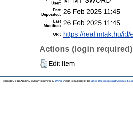
MTMT SWORD
User:
Date
26 Feb 2025 11:45
Deposited:
Last
26 Feb 2025 11:45
Modified:
https://real.mtak.hu/id
URI:
Actions (login required)
Edit Item
Repository of the Academy's Library is powered by
EPrints 3
which is developed by the
School of Electronics and Computer Scien