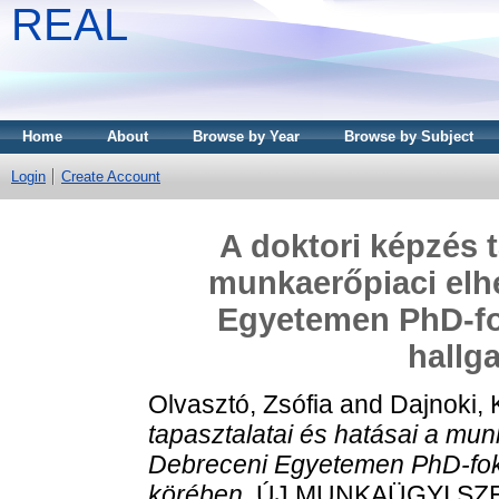
REAL
Home
About
Browse by Year
Browse by Subject
Login
Create Account
A doktori képzés t
munkaerőpiaci elh
Egyetemen PhD-fo
hallg
Olvasztó, Zsófia
and
Dajnoki, 
tapasztalatai és hatásai a mu
Debreceni Egyetemen PhD-foko
körében.
ÚJ MUNKAÜGYI SZEML