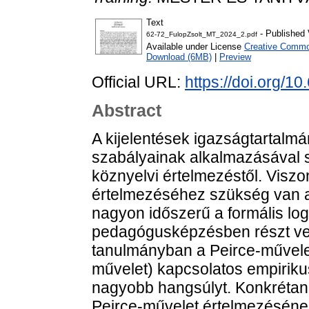
Text
- Published 
62-72_FulopZsolt_MT_2024_2.pdf
Available under License
Creative Common
Download (6MB)
|
Preview
Official URL:
https://doi.org/10
Abstract
A kijelentések igazságtartalmá
szabályainak alkalmazásával s
köznyelvi értelmezéstől. Visz
értelmezéséhez szükség van a 
nagyon időszerű a formális log
pedagógusképzésben részt vev
tanulmányban a Peirce-művel
művelet) kapcsolatos empirik
nagyobb hangsúlyt. Konkrétan 
Peirce-művelet értelmezésének