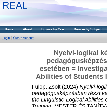
REAL
Home
About
Browse by Year
Browse by Subject
Login
Create Account
Nyelvi-logikai 
pedagógusképzésb
esetében = Investiga
Abilities of Students
Fülöp, Zsolt
(2024)
Nyelvi-log
pedagógusképzésben részt vev
the Linguistic-Logical Abilities
Training.
MESTER ÉS TANÍTVÁNY