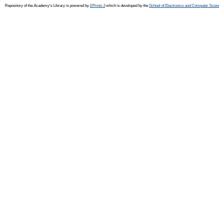
Repository of the Academy's Library is powered by
EPrints 3
which is developed by the
School of Electronics and Computer Scien