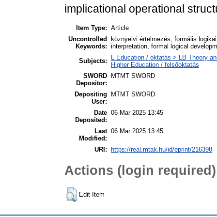
implicational operational struct
Item Type:
Article
Uncontrolled
köznyelvi értelmezés, formális logikai 
Keywords:
interpretation, formal logical develop
L Education / oktatás > LB Theory an
Subjects:
Higher Education / felsőoktatás
SWORD
MTMT SWORD
Depositor:
Depositing
MTMT SWORD
User:
Date
06 Mar 2025 13:45
Deposited:
Last
06 Mar 2025 13:45
Modified:
URI:
https://real.mtak.hu/id/eprint/216398
Actions (login required)
Edit Item