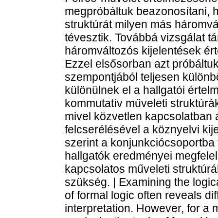
megpróbáltuk beazonosítani, h
struktúrát milyen más háromvál
tévesztik. Továbbá vizsgálat t
háromváltozós kijelentések ér
Ezzel elsősorban azt próbáltuk
szempontjából teljesen különb
különülnek el a hallgatói érte
kommutatív műveleti struktúrá
mivel közvetlen kapcsolatban 
felcserélésével a köznyelvi ki
szerint a konjunkciócsoportba
hallgatók eredményei megfelelő
kapcsolatos műveleti struktúr
szükség. | Examining the logic
of formal logic often reveals d
interpretation. However, for a 