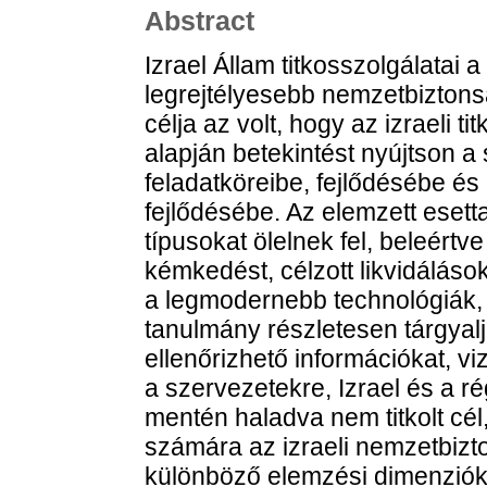
Abstract
Izrael Állam titkosszolgálatai a
legrejtélyesebb nemzetbiztons
célja az volt, hogy az izraeli t
alapján betekintést nyújtson 
feladatköreibe, fejlődésébe és
fejlődésébe. Az elemzett eset
típusokat ölelnek fel, beleértve
kémkedést, célzott likvidáláso
a legmodernebb technológiák, 
tanulmány részletesen tárgyalj
ellenőrizhető információkat, v
a szervezetekre, Izrael és a r
mentén haladva nem titkolt cél
számára az izraeli nemzetbiz
különböző elemzési dimenziók m