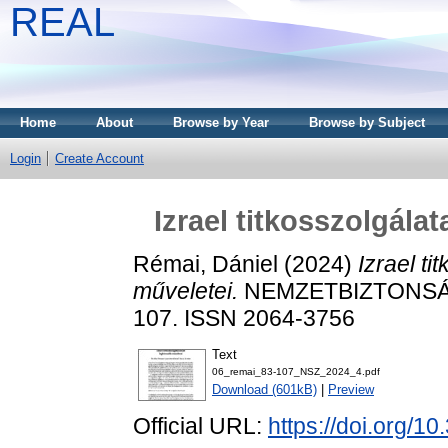
REAL
Home
About
Browse by Year
Browse by Subject
Login
Create Account
Izrael titkosszolgála
Rémai, Dániel
(2024)
Izrael t
műveletei.
NEMZETBIZTONSÁGI 
107. ISSN 2064-3756
Text
06_remai_83-107_NSZ_2024_4.pdf
Download (601kB)
|
Preview
Official URL:
https://doi.org/1