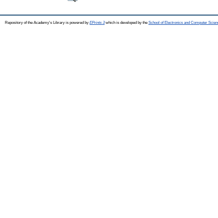
Repository of the Academy's Library is powered by
EPrints 3
which is developed by the
School of Electronics and Computer Scien