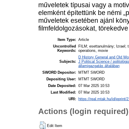
műveletek típusai vagy a motiv
elemként építettünk be némi „po
műveletek esetében ajánl kön
filmfeldolgozásokat, törekedve
Item Type:
Article
Uncontrolled
FILM; esettanulmány; Izrael; t
Keywords:
operations, movie
D History General and Old Wor
Subjects:
J Political Science / politológi
államigazgatás általában
SWORD Depositor:
MTMT SWORD
Depositing User:
MTMT SWORD
Date Deposited:
07 Mar 2025 10:53
Last Modified:
07 Mar 2025 10:53
URI:
https://real.mtak.hu/id/eprint/
Actions (login required)
Edit Item