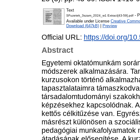
Text
- P
SFuzetek_3szam_2024_w1 Extract[43-59].pdf
Available under License
Creative Common
Download (647kB)
|
Preview
Official URL:
https://doi.org/1
Abstract
Egyetemi oktatómunkám során n
módszerek alkalmazására. T
kurzusokon történő alkalmazha
tapasztalataimra támaszkodva. 
társadalomtudományi szakokh
képzésekhez kapcsolódnak. A
kettős célkitűzése van. Egyrés
másrészt különösen a szociál
pedagógiai munkafolyamatok n
átadásának elősegítése. A kur