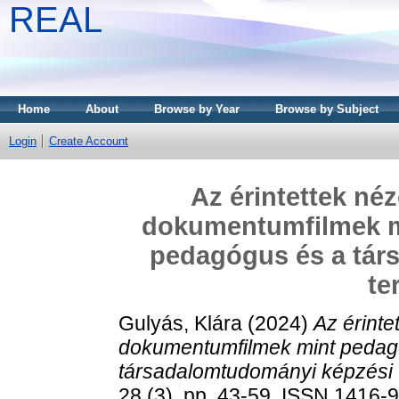
REAL
Home
About
Browse by Year
Browse by Subject
Login
Create Account
Az érintettek né
dokumentumfilmek m
pedagógus és a tár
te
Gulyás, Klára
(2024)
Az érinte
dokumentumfilmek mint pedag
társadalomtudományi képzési 
28 (3). pp. 43-59. ISSN 1416-