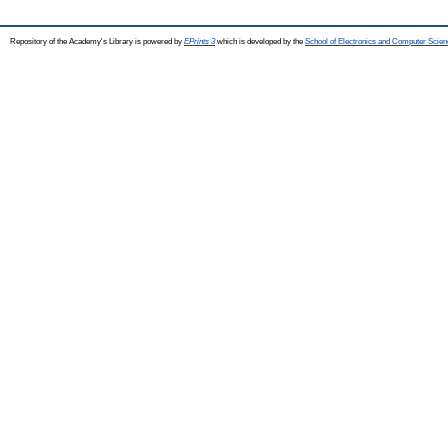
Repository of the Academy's Library is powered by
EPrints 3
which is developed by the
School of Electronics and Computer Scien