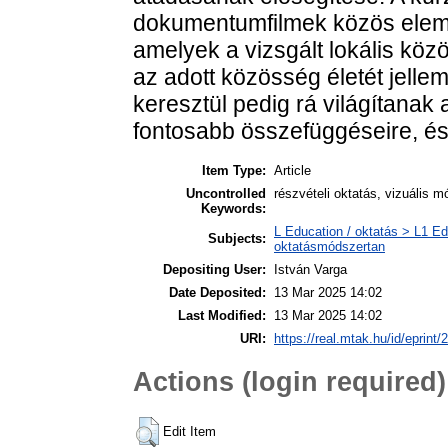
dokumentumfilmek közös elemz
amelyek a vizsgált lokális köz
az adott közösség életét jelle
keresztül pedig rá világítanak
fontosabb összefüggéseire, és 
Item Type:
Article
Uncontrolled
részvételi oktatás, vizuális 
Keywords:
L Education / oktatás > L1 Ed
Subjects:
oktatásmódszertan
Depositing User:
István Varga
Date Deposited:
13 Mar 2025 14:02
Last Modified:
13 Mar 2025 14:02
URI:
https://real.mtak.hu/id/eprint
Actions (login required)
Edit Item