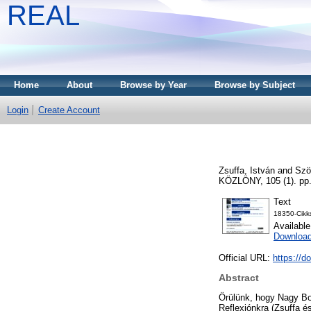
REAL
Home
About
Browse by Year
Browse by Subject
Login
Create Account
Zsuffa, István
and
Szö
KÖZLÖNY, 105 (1). pp
Text
18350-Cikk
Availabl
Download
Official URL:
https://d
Abstract
Örülünk, hogy Nagy Bo
Reflexiónkra (Zsuffa és