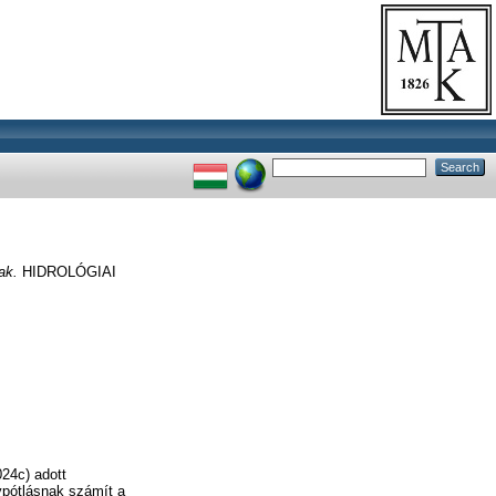
ak.
HIDROLÓGIAI
24c) adott
ánypótlásnak számít a