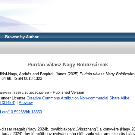
Browse by Author
Puritán válasz Nagy Boldizsárnak
llősi-Nagy, András
and
Bogárdi, János
(2025)
Puritán válasz Nagy Boldizsárn
. 64-68. ISSN 0018-1323
- Published Version
szovege-75759-1-10-20250329.pdf
e under License
Creative Commons Attribution Non-commercial Share Alike
.
 (314kB)
|
Preview
oi.org/10.59258/hk.18350
ldizsár reagált (Nagy 2024b, továbbiakban: „Visszhang”) a könyvére (Nagy 20
 társai 2024). Így létrejött egy nyilvánosság elött zajló vita, ami jelentős hi