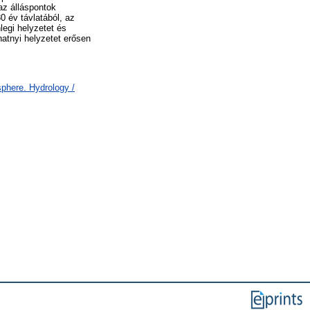
az álláspontok
0 év távlatából, az
legi helyzetet és
atnyi helyzetet erősen
here. Hydrology /