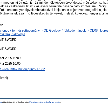
 még ennyi év után is. Ez mindenféleképpen örvendetes, még akkor is, ha 
nek és csekélynek látszik az esély bármiféle használható szintézisre. Pedig 3
érési eredmények figyelembevételével ideje lenne objektíven megítélni a jelen
örténelminek számító lépéseket és tényeket, melyek következményei a pillan
cle
cience / természettudomány > QE Geology / földtudományok > QE08 Hydrosp
oszféra, hidrológia
MT SWORD
MT SWORD
Mar 2025 10:00
Mar 2025 10:00
s://real.mtak.hu/id/eprint/217332
ired)
ce
at the University of Southampton.
More information and software credits
.