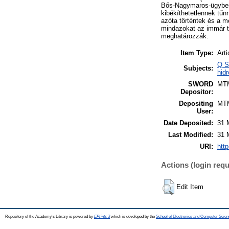
Bős-Nagymaros-ügyben,
kibékíthetetlennek tűn
azóta történtek és a m
mindazokat az immár t
meghatározzák.
Item Type:
Arti
Q S
Subjects:
hidr
SWORD
MT
Depositor:
Depositing
MT
User:
Date Deposited:
31 
Last Modified:
31 
URI:
http
Actions (login requ
Edit Item
Repository of the Academy's Library is powered by
EPrints 3
which is developed by the
School of Electronics and Computer Scien