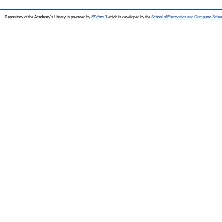
Repository of the Academy's Library is powered by
EPrints 3
which is developed by the
School of Electronics and Computer Scien