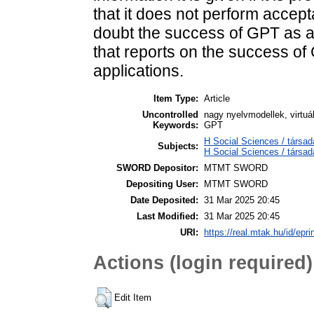
that it does not perform accepta
doubt the success of GPT as a
that reports on the success of
applications.
Item Type:
Article
Uncontrolled
nagy nyelvmodellek, virtuá
Keywords:
GPT
H Social Sciences / társad
Subjects:
H Social Sciences / társa
SWORD Depositor:
MTMT SWORD
Depositing User:
MTMT SWORD
Date Deposited:
31 Mar 2025 20:45
Last Modified:
31 Mar 2025 20:45
URI:
https://real.mtak.hu/id/epr
Actions (login required)
Edit Item