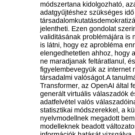
módszertana kidolgozható, azá
adatgyűjtéshez szükséges idő 
társadalomkutatásdemokratizál
jelentheti. Ezen gondolat szer
validitásának problémájára is 
is látni, hogy ez aprobléma enn
elengedhetetlen ahhoz, hogy a
ne maradjanak feltáratlanul, 
figyelembevegyük az internet 
társadalmi valóságot.A tanulm
Transformer, az OpenAI által fe
generált virtuális válaszadók 
adatfelvétel valós válaszadóin
statisztikai módszerekkel, a k
nyelvmodellnek megadott bem
modelleknek beadott változato
információk hatását vizsgálva