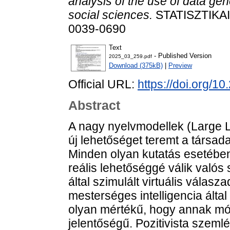
analysis of the use of data ge
social sciences.
STATISZTIKAI 
0039-0690
Text
- Published Version
2025_03_259.pdf
Download (375kB)
|
Preview
Official URL:
https://doi.org/1
Abstract
A nagy nyelvmodellek (Large
új lehetőséget teremt a társa
Minden olyan kutatás esetében,
reális lehetőséggé válik valós
által szimulált virtuális válas
mesterséges intelligencia által
olyan mértékű, hogy annak móds
jelentőségű. Pozitivista szemlél