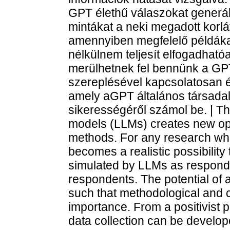
GPT élethű válaszokat generálh
mintákat a neki megadott korlá
amennyiben megfelelő példák
nélkülnem teljesít elfogadhat
merülhetnek fel bennünk a GPT 
szereplésével kapcsolatosan 
amely aGPT általános társad
sikerességéről számol be. | T
models (LLMs) creates new opp
methods. For any research whe
becomes a realistic possibility
simulated by LLMs as responden
respondents. The potential of ar
such that methodological and cr
importance. From a positivist p
data collection can be develop