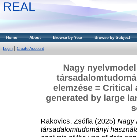
REAL
Home
About
Browse by Year
Browse by Subject
Login
Create Account
Nagy nyelvmodelle
társadalomtudomány
elemzése = Critical 
generated by large la
s
Rakovics, Zsófia
(2025)
Nagy n
társadalomtudományi használat