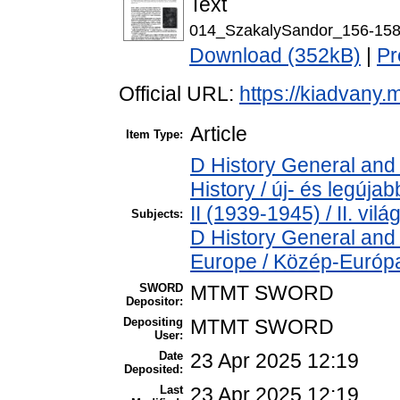
Text
014_SzakalySandor_156-158
Download (352kB)
|
Pr
Official URL:
https://kiadvany
Article
Item Type:
D History General and
History / új- és legúj
II (1939-1945) / II. vil
Subjects:
D History General and
Europe / Közép-Európ
SWORD
MTMT SWORD
Depositor:
Depositing
MTMT SWORD
User:
Date
23 Apr 2025 12:19
Deposited:
Last
23 Apr 2025 12:19