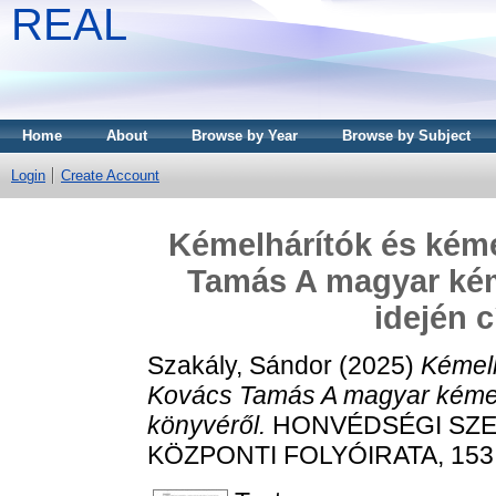
REAL
Home
About
Browse by Year
Browse by Subject
Login
Create Account
Kémelhárítók és kéme
Tamás A magyar kéme
idején 
Szakály, Sándor
(2025)
Kémelh
Kovács Tamás A magyar kémelhá
könyvéről.
HONVÉDSÉGI SZE
KÖZPONTI FOLYÓIRATA, 153 (