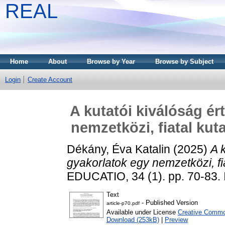
REAL
Home
About
Browse by Year
Browse by Subject
Login
Create Account
A kutatói kiválóság ér
nemzetközi, fiatal ku
Dékány, Éva Katalin
(2025)
A 
gyakorlatok egy nemzetközi, fi
EDUCATIO, 34 (1). pp. 70-83.
Text
- Published Version
article-p70.pdf
Available under License
Creative Common
Download (253kB)
|
Preview