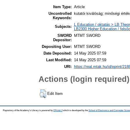
Item Type:
Article
Uncontrolled
kutatói kiválóság; minőségi ért
Keywords:
L Education / oktatás > LB Theor
Subjects:
LB2300 Higher Education / felső
SWORD
MTMT SWORD
Depositor:
Depositing User:
MTMT SWORD
Date Deposited:
14 May 2025 07:59
Last Modified:
14 May 2025 07:59
URI:
https://real.mtak.hu/id/eprint/218
Actions (login required)
Edit Item
Repository of the Academy's Library is powered by
EPrints 3
which is developed by the
School of Electronics and Computer Scien