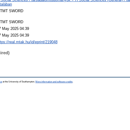
ltalában
TMT SWORD
TMT SWORD
7 May 2025 04:39
7 May 2025 04:39
ttps://real.mtak.hu/id/eprint/219048
ired)
ce
at the University of Southampton.
More information and software credits
.