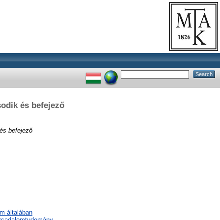
sodik és befejező
 és befejező
em általában
társadalomtudomány