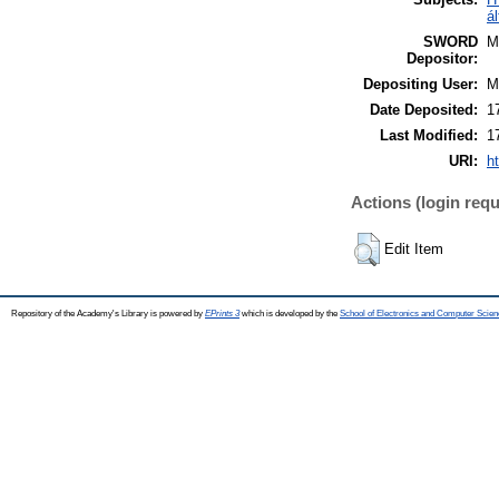
á
SWORD
M
Depositor:
Depositing User:
M
Date Deposited:
1
Last Modified:
1
URI:
h
Actions (login requ
Edit Item
Repository of the Academy's Library is powered by
EPrints 3
which is developed by the
School of Electronics and Computer Scien