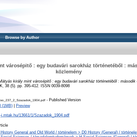
Browse by Author
nt városépitő : egy budavári sarokház történetéből : má
közlemény
Mátyás király mint városépitő : egy budavári sarokház történetéből : második
38 (5). pp. 395-412. ISSN 0039-8098
- Published Version
zso_237_2_Szazadok_1904.pdf
d (1MB)
|
Preview
al-j.mtak.hu/13661/1/Szazadok_1904.pdf
ticle
 History General and Old World / történelem > D0 History (General) / történel
 Social Sciences / társadalomtudományok > H Social Sciences (General) / 