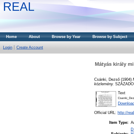
REAL
Home
About
Browse by Year
Browse by Subject
Login
Create Account
Mátyás király mi
Csánki, Dezső
(1904)
közlemény.
SZÁZADOK, 
Text
Csanki_De
Downloa
Official URL:
http://re
Item Type:
Ar
D
Subjects:
H