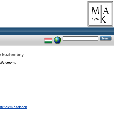
só közlemény
 közlemény.
örténelem általában