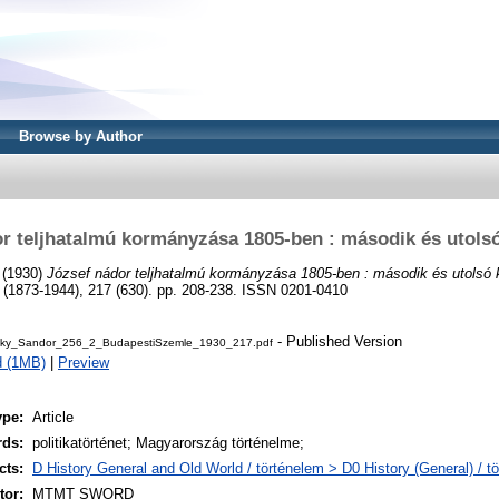
Browse by Author
r teljhatalmú kormányzása 1805-ben : második és utol
(1930)
József nádor teljhatalmú kormányzása 1805-ben : második és utolsó
73-1944), 217 (630). pp. 208-238. ISSN 0201-0410
- Published Version
ky_Sandor_256_2_BudapestiSzemle_1930_217.pdf
d (1MB)
|
Preview
ype:
Article
rds:
politikatörténet; Magyarország történelme;
cts:
D History General and Old World / történelem > D0 History (General) / t
or:
MTMT SWORD