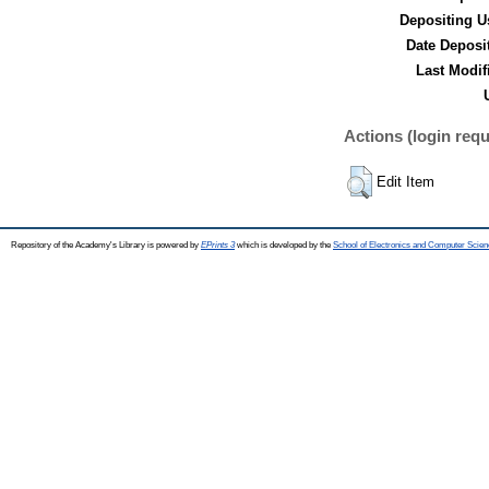
Depositing U
Date Deposi
Last Modif
Actions (login requ
Edit Item
Repository of the Academy's Library is powered by
EPrints 3
which is developed by the
School of Electronics and Computer Scien