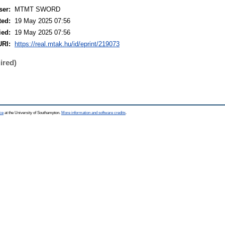
ser:
MTMT SWORD
ted:
19 May 2025 07:56
ied:
19 May 2025 07:56
URI:
https://real.mtak.hu/id/eprint/219073
ired)
ce
at the University of Southampton.
More information and software credits
.