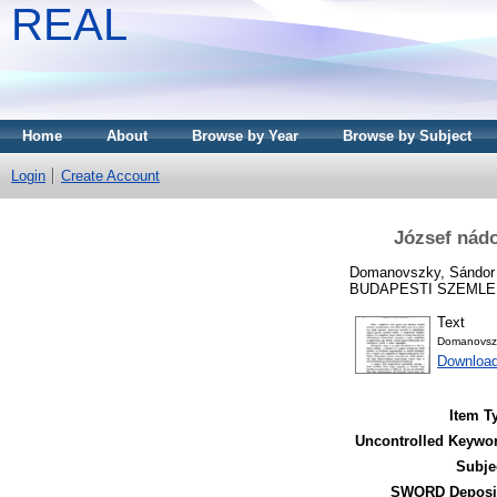
REAL
Home
About
Browse by Year
Browse by Subject
Login
Create Account
József nádo
Domanovszky, Sándor
BUDAPESTI SZEMLE (18
Text
Domanovsz
Downloa
Item T
Uncontrolled Keywo
Subje
SWORD Deposit