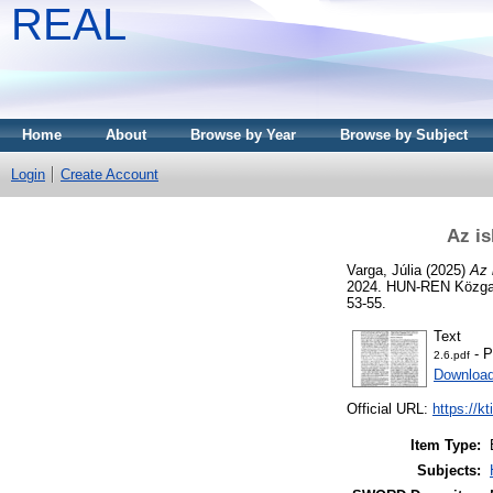
REAL
Home
About
Browse by Year
Browse by Subject
Login
Create Account
Az i
Varga, Júlia
(2025)
Az 
2024. HUN-REN Közgaz
53-55.
Text
- P
2.6.pdf
Download
Official URL:
https://k
Item Type:
Subjects: