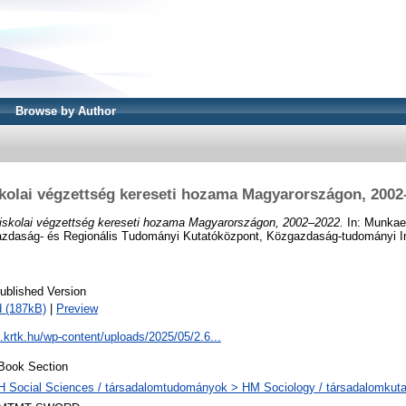
Browse by Author
skolai végzettség kereseti hozama Magyarországon, 2002
iskolai végzettség kereseti hozama Magyarországon, 2002–2022.
In: Munkaer
daság- és Regionális Tudományi Kutatóközpont, Közgazdaság-tudományi In
ublished Version
 (187kB)
|
Preview
ti.krtk.hu/wp-content/uploads/2025/05/2.6...
Book Section
H Social Sciences / társadalomtudományok > HM Sociology / társadalomkut