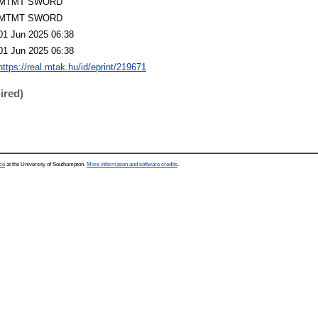
MTMT SWORD
MTMT SWORD
01 Jun 2025 06:38
01 Jun 2025 06:38
https://real.mtak.hu/id/eprint/219671
ired)
ce
at the University of Southampton.
More information and software credits
.