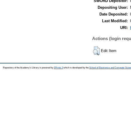
SWORD Depositor:
Depositing User:
Date Deposited:
Last Modified:
URI:
Actions (login requ
Edit Item
Repository of the Academy's Library is powered by
EPrints 3
which is developed by the
School of Electronics and Computer Scien