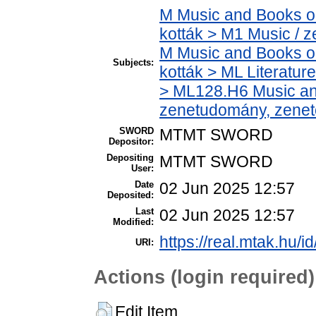
M Music and Books o
kották > M1 Music / 
M Music and Books o
Subjects:
kották > ML Literatu
> ML128.H6 Music and
zenetudomány, zenet
SWORD
MTMT SWORD
Depositor:
Depositing
MTMT SWORD
User:
Date
02 Jun 2025 12:57
Deposited:
Last
02 Jun 2025 12:57
Modified:
https://real.mtak.hu/i
URI:
Actions (login required)
Edit Item