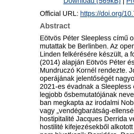
Download (569kB)
|
Pr
Official URL:
https://doi.org/
Abstract
Eötvös Péter Sleepless című 
mutattak be Berlinben. Az oper
Linden felkérésére készült, a 
(2014) alapján Eötvös Péter és
Mundruczó Kornél rendezte. J
operájának jelentőségét nagyon
2021-es évadnak a Sleepless c
legjobb ősbemutatójának neve
ban megkapta az irodalmi Nobel
vagy „vendégbarátság-ellenség
hostipitalité Jacques Derrida ve
hostilité kifejezésekből alkoto