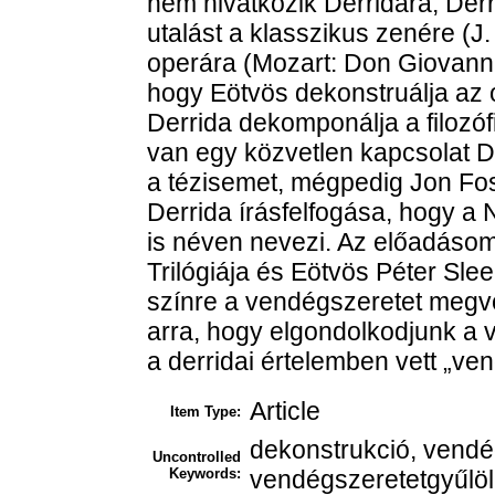
nem hivatkozik Derridára, Derr
utalást a klasszikus zenére (J
operára (Mozart: Don Giovanni)
hogy Eötvös dekonstruálja az 
Derrida dekomponálja a filozóf
van egy közvetlen kapcsolat De
a tézisemet, mégpedig Jon Foss
Derrida írásfelfogása, hogy a 
is néven nevezi. Az előadáso
Trilógiája és Eötvös Péter Sle
színre a vendégszeretet megv
arra, hogy elgondolkodjunk a
a derridai értelemben vett „ve
Article
Item Type:
dekonstrukció, vendé
Uncontrolled
Keywords:
vendégszeretetgyűlöl