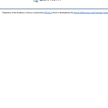
Repository of the Academy's Library is powered by
EPrints 3
which is developed by the
School of Electronics and Computer Scien