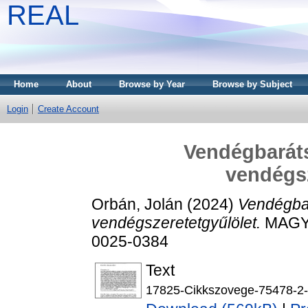
REAL
Home
About
Browse by Year
Browse by Subject
Login
Create Account
Vendégbaráts
vendégsz
Orbán, Jolán
(2024)
Vendégbar
vendégszeretetgyűlölet.
MAGYA
0025-0384
Text
17825-Cikkszovege-75478-2-