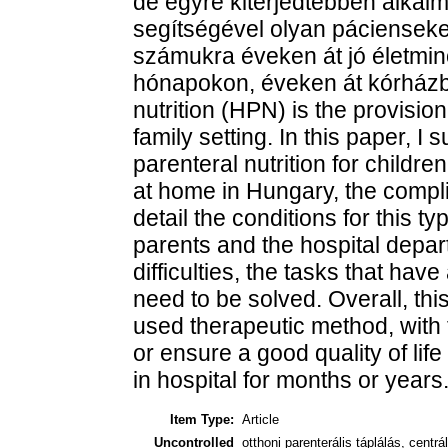
de egyre kiterjedtebben alkal
segítségével olyan páciensek
számukra éveken át jó életmin
hónapokon, éveken át kórházba
nutrition (HPN) is the provision
family setting. In this paper,
parenteral nutrition for children
at home in Hungary, the complic
detail the conditions for this ty
parents and the hospital depar
difficulties, the tasks that ha
need to be solved. Overall, this
used therapeutic method, with 
or ensure a good quality of lif
in hospital for months or years
Item Type:
Article
Uncontrolled
otthoni parenterális táplálás, centrá