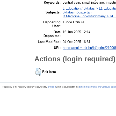
Keywords:
central vein, small intestine, intesti
L Education / oktatás > L1 Educati
Subjects:
oktatásmódszertan
R Medicine / orvostudomány > RC I
Depositing
Tünde Czibula
User:
Date
16 Jun 2025 12:14
Deposited:
Last Modified:
04 Oct 2025 16:31
URI:
https://real.mtak.hu/id/eprint/21999
Actions (login required)
Edit Item
Repository of the Academy's Library is powered by
EPrints 3
which is developed by the
School of Electronics and Computer Scien