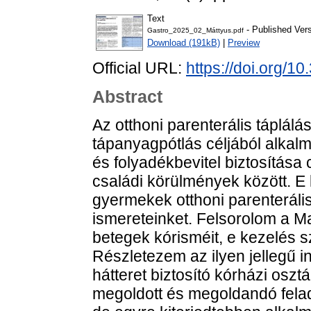
Text
- Published Ver
Gastro_2025_02_Máttyus.pdf
Download (191kB)
|
Preview
Official URL:
https://doi.org/
Abstract
Az otthoni parenterális táplálá
tápanyagpótlás céljából alkalma
és folyadékbevitel biztosítása 
családi körülmények között. 
gyermekek otthoni parenterális
ismereteinket. Felsorolom a Ma
betegek kórisméit, e kezelés 
Részletezem az ilyen jellegű in
hátteret biztosító kórházi oszt
megoldott és megoldandó fela