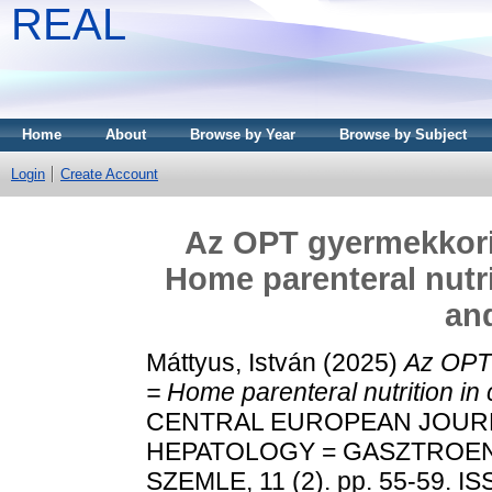
REAL
Home
About
Browse by Year
Browse by Subject
Login
Create Account
Az OPT gyermekkori 
Home parenteral nutri
and
Máttyus, István
(2025)
Az OPT 
= Home parenteral nutrition in 
CENTRAL EUROPEAN JOUR
HEPATOLOGY = GASZTROEN
SZEMLE, 11 (2). pp. 55-59. I