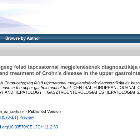
Browse by Author
gség felső tápcsatornai megjelenésének diagnosztikája 
and treatment of Crohn's disease in the upper gastrointes
)
A Chron-betegség felső tápcsatornai megjelenésének diagnosztikája és keze
sease in the upper gastrointestinal tract.
CENTRAL EUROPEAN JOURNAL 
AND HEPATOLOGY = GASZTROENTEROLÓGIAI ÉS HEPATOLÓGIAI SZEML
- Published Version
5_02_Sarlós.pdf
 (570kB)
|
Preview
doi.org/10.33570/CEUJGH.11.2.60