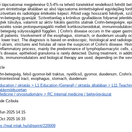
 tápcsatornai megjelenése 0,5-4%-ra tehető tünetekkel rendelkező felnőtt bet
 érintettsége általában az alsó tápcsatorna érintettségével egyidejűleg fordu
zövettani és radiológiai értékelés képezi. Aftoid vagy hosszanti fekélyek, szű
ohn-betegség gyanúját. Szövettanilag a krónikus gyulladásos folyamat jelenlét
ek túlsúlya, valamint az aktív fokális gastritis utalnak Crohn-betegségre, ep
 kezelés során protonpumpagátló mellett kortikoszteroidokat, immunmodulátoro
betegség súlyosságától függően. | Crohn's disease occurs in the upper gastroin
lt patients. Involvement of the esophagus, stomach, or duodenum usually o
 lower tract. The diagnosis is based on endoscopic, histological and radiologi
 ulcers, strictures and fistulas all raise the suspicion of Crohn's disease. Hist
inflammatory process, mainly the predominance of lymphoplasmacytic cells, a
n's disease, epithelioid granuloma is rarely detected. During treatment, in addi
roids, immunomodulators and biological therapy are used, depending on the seve
icle
hn-betegség, felső gyomor-bél traktus, nyelőcső, gyomor, duodenum, Crohn's
trointestinal tract, esophagus, stomach, duodenum
ducation / oktatás > L1 Education (General) / oktatás általában > L11 Teachi
atásmódszertan
edicine / orvostudomány > RC Internal medicine / belgyógyászat
de Czibula
Jun 2025 14:15
Oct 2025 16:33
ps://real.mtak.hu/id/eprint/220009