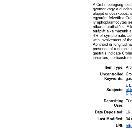
A Crohn-betegség felső
gyomor vagy a duodenum
alapját endoszkópos, s
egyaránt felvetik a Cr
lymphoplasmocytás sejt
ritkán mutatható ki. A
terápiát alkalmazunk a 
4% of symptomatic adu
with involvement of the
Aphthoid or longitudinal
presence of a chronic 
gastritis indicate Croh
inhibitors, corticoste
Item Type:
Art
Uncontrolled
Cro
Keywords:
gas
L E
Subjects:
okt
R M
Depositing
Tün
User:
Date Deposited:
16 
Last Modified:
04 
URI:
htt