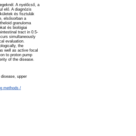
egeknél. A nyelőcső, a
l elő. A diagnózis
kületek és fisztulák
e, elsősorban a
itheloid granuloma
kat és biológiai
testinal tract in 0.5-
ccurs simultaneously
cal evaluation.
ologically, the
s well as active focal
tion to proton pump
rity of the disease.
 disease, upper
ng methods /