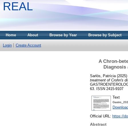
REAL
Home
About
Browse by Year
Browse by Subject
Login
Create Account
A Chron-bete
Diagnosis 
Sarlós, Patrícia
(2025
treatment of Crohn's di
GASTROENTEROLOGY 
63. ISSN 2415-9107
Text
Gastro_202
Download
Official URL:
https://
Abstract