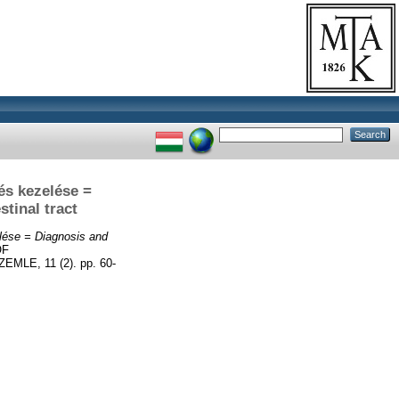
és kezelése =
tinal tract
lése = Diagnosis and
OF
E, 11 (2). pp. 60-