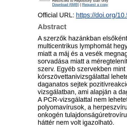
Restricted to Repository staff only
Download (6MB)
|
Request a copy
Official URL:
https://doi.org/1
Abstract
A szerzők hazánkban elsőként í
multicentrikus lymphomát hegyi
miatt a máj és a vesék megn
sorvadása miatt a méregtelenítő
szerv. Egyéb szervekben mint
kórszövettanivizsgálattal lehet
daganatos sejtek pozitívreakc
vizsgálatban, ami alapján a dag
A PCR-vizsgálattal nem lehetet
polyomavírusok, a herpeszví
onkogén tulajdonságúretrovíru
háttér nem volt igazolható.