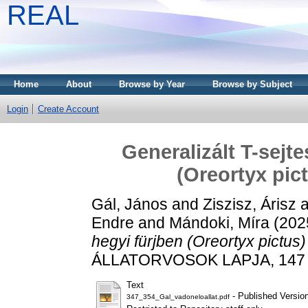
REAL
Home
About
Browse by Year
Browse by Subject
Login
Create Account
Generalizált T-sejt
(Oreortyx pic
Gál, János
and
Ziszisz, Árisz
a
Endre
and
Mándoki, Míra
(202
hegyi fürjben (Oreortyx pictus)
ÁLLATORVOSOK LAPJA, 147 (6
Text
- Published Versio
347_354_Gal_vadoneloallat.pdf