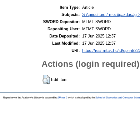
Item Type:
Article
Subjects:
S Agriculture / mezőgazdaság >
SWORD Depositor:
MTMT SWORD
Depositing User:
MTMT SWORD
Date Deposited:
17 Jun 2025 12:37
Last Modified:
17 Jun 2025 12:37
URI:
https://real.mtak.hu/id/eprint/2
Actions (login required)
Edit Item
Repository of the Academy's Library is powered by
EPrints 3
which is developed by the
School of Electronics and Computer Scien