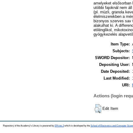
amelyeket elsősorban 
utóbbi fajoknál nem ál
(pl. müzli, granola ke
élelmiszerekben a mér
bizonyos szerves sav t
alakulhat ki. A differe
etilénglikol, mikotoxin
gyógykezelés alapvetőe
Item Type:
Subjects:
SWORD Depositor:
Depositing User:
Date Deposited:
Last Modified:
URI:
Actions (login requ
Edit Item
Repository of the Academy's Library is powered by
EPrints 3
which is developed by the
School of Electronics and Computer Scien