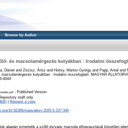
Browse by Author
őlő- és mazsolamérgezés kutyákban : Irodalmi összefogl
a, Dániel
and
Ziszisz, Árisz
and
Hoitsy, Márton György
and
Papp, Antal
and
s mazsolamérgezés kutyákban : Irodalmi összefoglaló.
MAGYAR ÁLLATORVOS
25-004X
- Published Version
sallat.pdf
Repository staff only
3kB)
|
Request a copy
oi.org/10.56385/magyallorv.2025.6.337-345
tok alapján ismertetik a szőlő és/vagy mazsola elfogyasztását követően jel