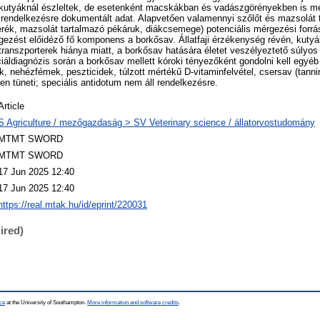
kutyáknál észleltek, de esetenként macskákban és vadászgörényekben is meg
l rendelkezésre dokumentált adat. Alapvetően valamennyi szőlőt és mazsolát 
verék, mazsolát tartalmazó pékáruk, diákcsemege) potenciális mérgezési forr
gezést előidéző fő komponens a borkősav. Állatfaji érzékenység révén, kuty
ranszporterek hiánya miatt, a borkősav hatására életet veszélyeztető súlyo
nciáldiagnózis során a borkősav mellett kóroki tényezőként gondolni kell egyéb
ok, nehézfémek, peszticidek, túlzott mértékű D-vitaminfelvétel, csersav (tannin
n tüneti; speciális antidotum nem áll rendelkezésre.
Article
S Agriculture / mezőgazdaság > SV Veterinary science / állatorvostudomány
MTMT SWORD
MTMT SWORD
17 Jun 2025 12:40
17 Jun 2025 12:40
https://real.mtak.hu/id/eprint/220031
ired)
ce
at the University of Southampton.
More information and software credits
.