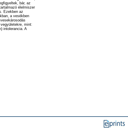
figyeltek, bár, az
tartalmazó élelmiszer
ás. Ezekben az
ákban, a vesékben
s vesekárosodás
 vegyületekre, mint:
) intolerancia. A