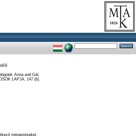
aló
Nógrádi, Anna
and
Gál,
OK LAPJA, 147 (6).
entkező mérgezéseket,