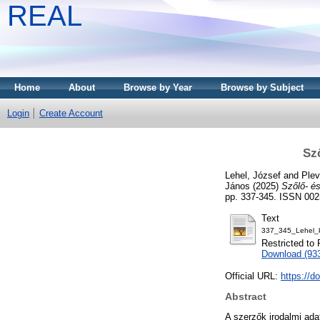
REAL
Home
About
Browse by Year
Browse by Subject
Login
Create Account
Sz
Lehel, József
and
Plev
János
(2025)
Szőlő- é
pp. 337-345. ISSN 00
Text
337_345_Lehel_ki
Restricted to 
Download (93
Official URL:
https://d
Abstract
A szerzők irodalmi ada