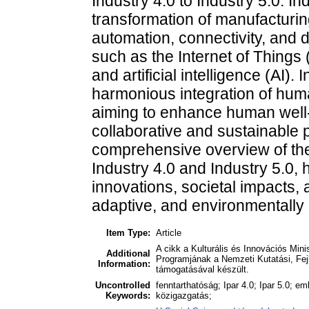
Industry 4.0 to Industry 5.0. In
transformation of manufacturi
automation, connectivity, and 
such as the Internet of Things
and artificial intelligence (AI)
harmonious integration of hum
aiming to enhance human well-
collaborative and sustainable p
comprehensive overview of the 
Industry 4.0 and Industry 5.0, h
innovations, societal impacts, 
adaptive, and environmentally 
Item Type:
Article
A cikk a Kulturális és Innovációs Mi
Additional
Programjának a Nemzeti Kutatási, Fejl
Information:
támogatásával készült.
Uncontrolled
fenntarthatóság; Ipar 4.0; Ipar 5.0; 
Keywords:
közigazgatás;