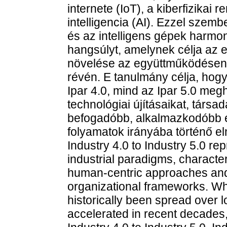
internete (IoT), a kiberfizika
intelligencia (AI). Ezzel szemb
és az intelligens gépek harmon
hangsúlyt, amelynek célja az 
növelése az együttműködésen a
révén. E tanulmány célja, hogy
Ipar 4.0, mind az Ipar 5.0 meg
technológiai újításaikat, társa
befogadóbb, alkalmazkodóbb é
folyamatok irányába történő el
Industry 4.0 to Industry 5.0 rep
industrial paradigms, character
human-centric approaches and s
organizational frameworks. Whi
historically been spread over
accelerated in recent decades,