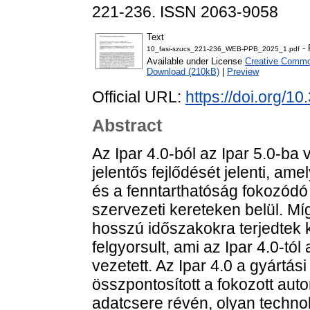
221-236. ISSN 2063-9058
Text
- 
10_fasi-szucs_221-236_WEB-PPB_2025_1.pdf
Available under License
Creative Common
Download (210kB)
|
Preview
Official URL:
https://doi.org/1
Abstract
Az Ipar 4.0-ból az Ipar 5.0-ba
jelentős fejlődését jelenti, a
és a fenntarthatóság fokozódó 
szervezeti kereteken belül. Míg
hosszú időszakokra terjedtek k
felgyorsult, ami az Ipar 4.0-tól
vezetett. Az Ipar 4.0 a gyártási
összpontosított a fokozott au
adatcsere révén, olyan technol