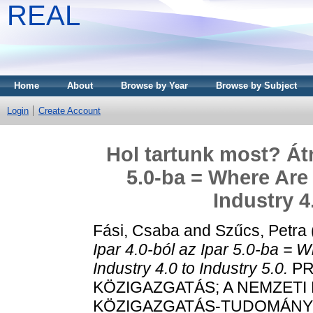
REAL
Home
About
Browse by Year
Browse by Subject
Login
Create Account
Hol tartunk most? Átm
5.0-ba = Where Are
Industry 4
Fási, Csaba
and
Szűcs, Petra
Ipar 4.0-ból az Ipar 5.0-ba =
Industry 4.0 to Industry 5.0.
PR
KÖZIGAZGATÁS; A NEMZETI
KÖZIGAZGATÁS-TUDOMÁNYI S