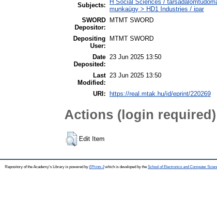
H Social Sciences / társadalomtudomán
Subjects:
munkaügy > HD1 Industries / ipar
SWORD
MTMT SWORD
Depositor:
Depositing
MTMT SWORD
User:
Date
23 Jun 2025 13:50
Deposited:
Last
23 Jun 2025 13:50
Modified:
URI:
https://real.mtak.hu/id/eprint/220269
Actions (login required)
Edit Item
Repository of the Academy's Library is powered by
EPrints 3
which is developed by the
School of Electronics and Computer Scien