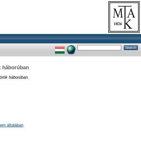
ök háborúban
örök háborúban.
lem általában