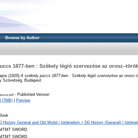
Browse by Author
uccs 1877-ben : Székely légió szervezése az orosz–tör
ajos
(1920)
A székely puccs 1877-ben : Székely légió szervezése az orosz–t
y Szövetség, Budapest.
- Published Version
puccs.pdf
d (7MB)
|
Preview
Book
D History General and Old World / történelem > D0 History (General) / történe
MTMT SWORD
MTMT SWORD