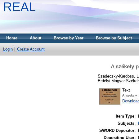
REAL
Home
About
Browse by Year
Browse by Subject
Login
Create Account
A székely p
Szádeczky-Kardoss, L
Erdélyi Magyar-Székel
Text
A_szekely_
Downloa
Item Type:
Subjects:
SWORD Depositor:
Depositing User: