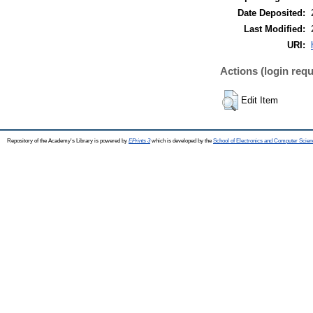
Date Deposited:
Last Modified:
URI:
Actions (login requ
Edit Item
Repository of the Academy's Library is powered by
EPrints 3
which is developed by the
School of Electronics and Computer Scien