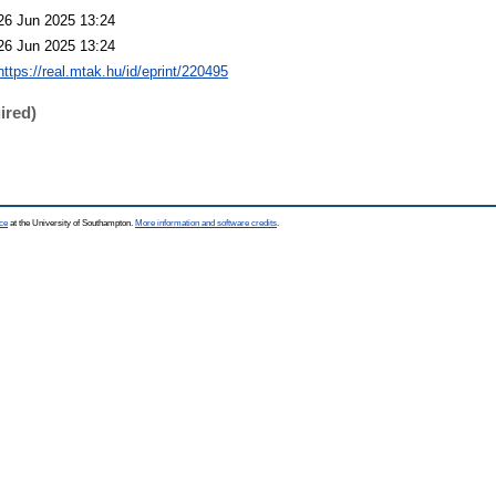
26 Jun 2025 13:24
26 Jun 2025 13:24
https://real.mtak.hu/id/eprint/220495
ired)
ce
at the University of Southampton.
More information and software credits
.