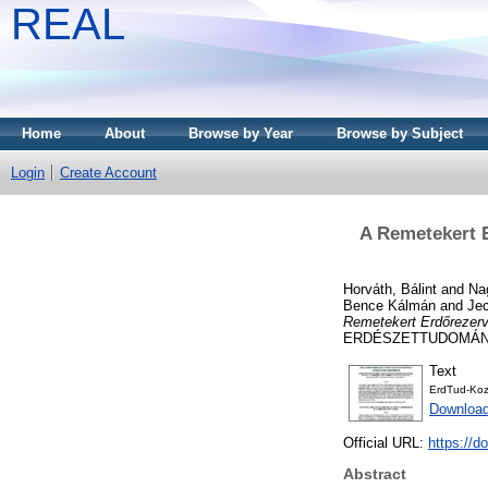
REAL
Home
About
Browse by Year
Browse by Subject
Login
Create Account
A Remetekert E
Horváth, Bálint
and
Na
Bence Kálmán
and
Jec
Remetekert Erdőrezerv
ERDÉSZETTUDOMÁNYI 
Text
ErdTud-Koz
Downloa
Official URL:
https://d
Abstract