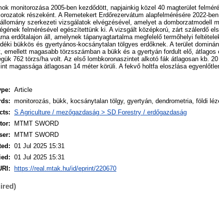
ok monitorozása 2005-ben kezdődött, napjainkig közel 40 magterület felméré
sorozatok részeként. A Remetekert Erdőrezervátum alapfelmérésére 2022-ben 
faállomány szerkezeti vizsgálatok elvégzésével, amelyet a domborzatmodell 
égének felmérésével egészítettünk ki. A vizsgált középkorú, zárt szálerdő el
 erdőtalajon áll, amelynek tápanyagtartalma megfelelő termőhelyi feltételek
déki bükkös és gyertyános-kocsánytalan tölgyes erdőknek. A terület domináns
t, emellett magasabb törzsszámban a bükk és a gyertyán fordult elő, átlagos
ük 762 törzs/ha volt. Az első lombkoronaszintet alkotó fák átlagosan kb. 2
t magassága átlagosan 14 méter körüli. A fekvő holtfa eloszlása egyenlőtle
ype:
Article
rds:
monitorozás, bükk, kocsánytalan tölgy, gyertyán, dendrometria, földi lé
cts:
S Agriculture / mezőgazdaság > SD Forestry / erdőgazdaság
or:
MTMT SWORD
ser:
MTMT SWORD
ted:
01 Jul 2025 15:31
ied:
01 Jul 2025 15:31
URI:
https://real.mtak.hu/id/eprint/220670
ired)