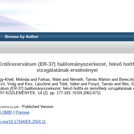
Browse by Author
rdőrezervátum (ER-37) faállományszerkezet, fekvő holt
vizsgálatának eredményei
gy-Khell, Melinda
and
Farkas, Máté
and
Németh, Tamás Márton
and
Bereczki
zó, Virág
and
Kiss, Lászlóné
and
Toldi, Valter
and
Fonyó, Tamás
and
Illés, 
átum (ER-37) faállományszerkezet, fekvő holtfa és termőhely vizsgálatának
KÖZLEMÉNYEK, 14 (2). pp. 177-193. ISSN 2062-6711
- Published Version
l-2024-11.pdf
d (3MB)
|
Preview
oi.org/10.17164/EK.2024.11