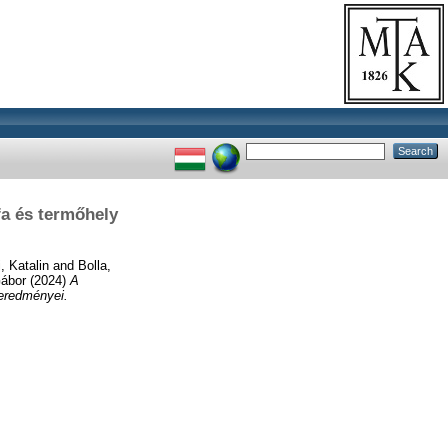
fa és termőhely
, Katalin
and
Bolla,
Gábor
(2024)
A
 eredményei.