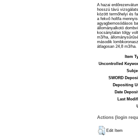
A hazai erdőrezervátum
hosszú távú vizsgálat
között termőhelyi és 
a fekvő holtfa mennyis
agyagbemosódásos barna
állományalkotó dombvi
kocsánytalan tölgy vol
m3/ha, állománysűrűség
második lombkoronaszin
átlagosan 24,8 m3/ha.
Item T
Uncontrolled Keywo
Subje
SWORD Deposit
Depositing U
Date Deposi
Last Modif
Actions (login requ
Edit Item