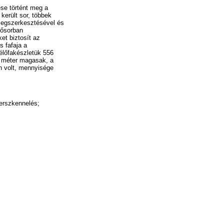
se történt meg a
került sor, többek
megszerkesztésével és
sősorban
et biztosít az
 fafaja a
 élőfakészletük 556
0 méter magasak, a
n volt, mennyisége
zerszkennelés;