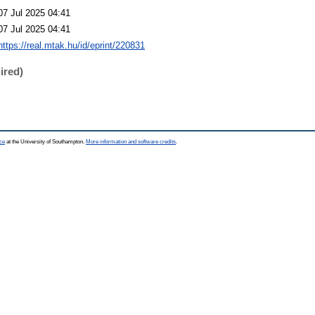
07 Jul 2025 04:41
07 Jul 2025 04:41
https://real.mtak.hu/id/eprint/220831
ired)
ce
at the University of Southampton.
More information and software credits
.