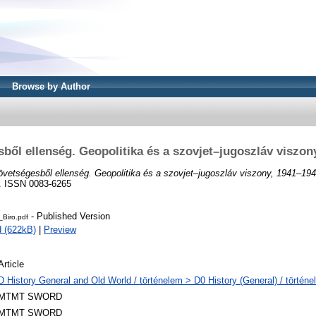
Browse by Author
ből ellenség. Geopolitika és a szovjet–jugoszláv viszon
vetségesből ellenség. Geopolitika és a szovjet–jugoszláv viszony, 1941–194
3. ISSN 0083-6265
- Published Version
Biro.pdf
 (622kB)
|
Preview
Article
D History General and Old World / történelem > D0 History (General) / történe
MTMT SWORD
MTMT SWORD