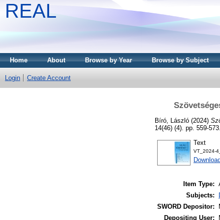
REAL
Home
About
Browse by Year
Browse by Subject
Login
Create Account
Szövetséges
Bíró, László
(2024)
Szö
14(46) (4). pp. 559-57
Text
VT_2024-4_
Download
Item Type:
Subjects:
SWORD Depositor:
Depositing User: