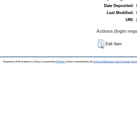
Date Deposited:
Last Modified:
URI:
Actions (login requ
Edit Item
Repository of the Academy's Library is powered by
EPrints 3
which is developed by the
School of Electronics and Computer Scien