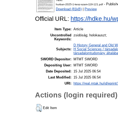
- Publish
hurban-2025-1-kesz-szam-119-121.pdf
Download (81kB)
|
Preview
Official URL:
https://hdke.hu/w
Item Type:
Article
Uncontrolled
zsidóság; holokauszt;
Keywords:
D History General and Old Wo
Subjects:
H Social Sciences / társada
társadalomtudomány általáb
SWORD Depositor:
MTMT SWORD
Depositing User:
MTMT SWORD
Date Deposited:
15 Jul 2025 06:54
Last Modified:
15 Jul 2025 06:54
URI:
https://real.mtak.hu/id/eprin
Actions (login required)
Edit Item