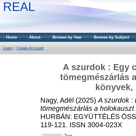
REAL
Home
About
Browse by Year
Browse by Subject
Login
Create Account
A szurdok : Egy c
tömegmészárlás a
könyvek, 
Nagy, Adél
(2025)
A szurdok :
tömegmészárlás a holokauszt 
HURBÁN: EGYÜTTÉLÉS ÖSSZ
119-121. ISSN 3004-023X
Text