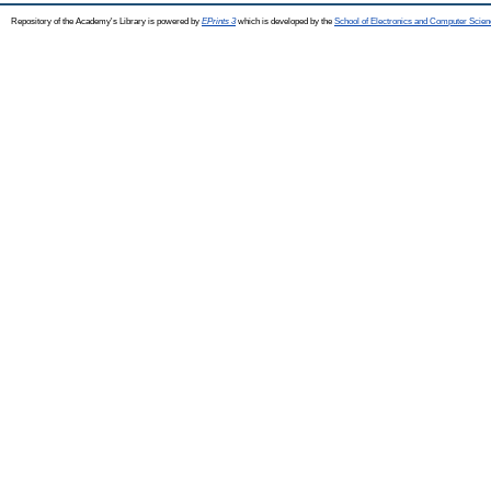
Repository of the Academy's Library is powered by
EPrints 3
which is developed by the
School of Electronics and Computer Scien