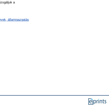
izsgáljuk a
mények, államigazgatás