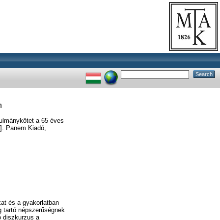
n
ulmánykötet a 65 éves
.]. Panem Kiadó,
kat és a gyakorlatban
g tartó népszerűségnek
ó diszkurzus a