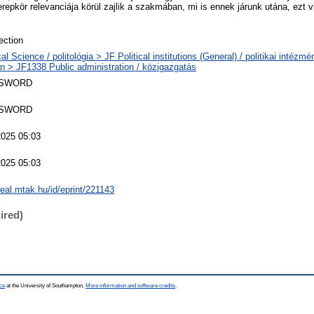
repkör relevanciája körül zajlik a szakmában, mi is ennek járunk utána, ezt v
ection
cal Science / politológia > JF Political institutions (General) / politikai intéz
an > JF1338 Public administration / közigazgatás
 SWORD
 SWORD
2025 05:03
2025 05:03
real.mtak.hu/id/eprint/221143
ired)
ce
at the University of Southampton.
More information and software credits
.