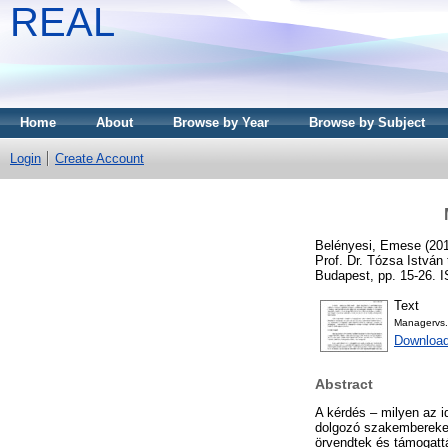
REAL
Home
About
Browse by Year
Browse by Subject
Login
Create Account
Belényesi, Emese
(20
Prof. Dr. Tózsa István
Budapest, pp. 15-26.
Text
Managervs.
Download
Abstract
A kérdés – milyen az i
dolgozó szakembereket
örvendtek és támogattá