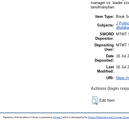
manager vs. leader sze
tanulmányban.
Item Type:
Book S
J Politi
Subjects:
általáb
SWORD
MTMT
Depositor:
Depositing
MTMT
User:
Date
16 Jul 
Deposited:
Last
16 Jul 
Modified:
URI:
https://
Actions (login requ
Edit Item
Repository of the Academy's Library is powered by
EPrints 3
which is developed by the
School of Electronics and Computer Scien