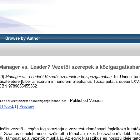
Browse by Author
Manager vs. Leader? Vezetői szerepek a közigazgatásba
19)
Manager vs. Leader? Vezetői szerepek a közigazgatásban.
In: Ünnepi tan
 tiszteletére [Liber amicorum in honorem Stephanus Tózsa aetatis sueae LXV
 ISBN 9789635455362
- Published Version
LeaderVezetoiszerepekakozigazgatasban.pdf
 (765kB)
|
Preview
deális vezető – régóta foglalkoztatja a vezetéstudománnyal foglalkozó kutató
. Számos elméleti modell született a témában, ezek hosszabb-rövidebb idei
k, támogatják a vezetők munkáját. Az egyik klasszikus és hosszú ideje tart