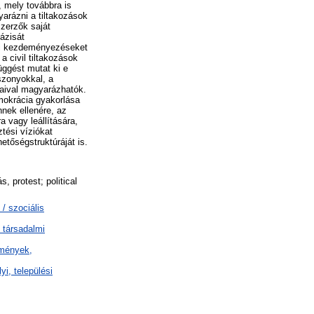
, mely továbbra is
yarázni a tiltakozások
szerzők saját
ázisát
lyi kezdeményezéseket
 civil tiltakozások
üggést mutat ki e
szonyokkal, a
taival magyarázhatók.
okrácia gyakorlása
nnek ellenére, az
 vagy leállítására,
ztési víziókat
etőségstruktúráját is.
, protest; political
/ szociális
 társadalmi
ézmények,
yi, települési