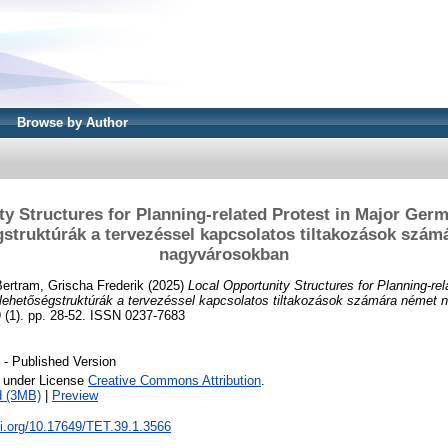
Browse by Author
y Structures for Planning-related Protest in Major Germ
gstruktúrák a tervezéssel kapcsolatos tiltakozások szám
nagyvárosokban
ertram, Grischa Frederik
(2025)
Local Opportunity Structures for Planning-rel
 lehetőségstruktúrák a tervezéssel kapcsolatos tiltakozások számára német
). pp. 28-52. ISSN 0237-7683
- Published Version
e under License
Creative Commons Attribution
.
d (3MB)
|
Preview
oi.org/10.17649/TET.39.1.3566