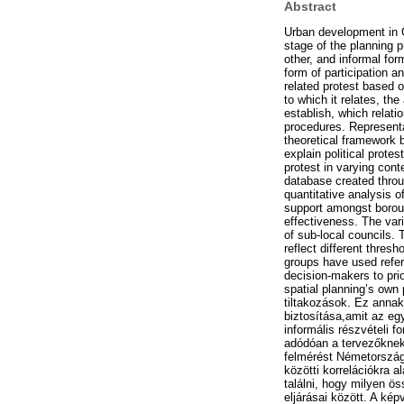
Abstract
Urban development in G
stage of the planning p
other, and informal for
form of participation a
related protest based o
to which it relates, th
establish, which relat
procedures. Representat
theoretical framework b
explain political prot
protest in varying cont
database created throu
quantitative analysis o
support amongst boroug
effectiveness. The var
of sub-local councils. 
reflect different thresh
groups have used refer
decision-makers to pri
spatial planning’s own 
tiltakozások. Ez annak
biztosítása,amit az eg
informális részvételi f
adódóan a tervezőknek 
felmérést Németország 
közötti korrelációkra 
találni, hogy milyen ö
eljárásai között. A kép