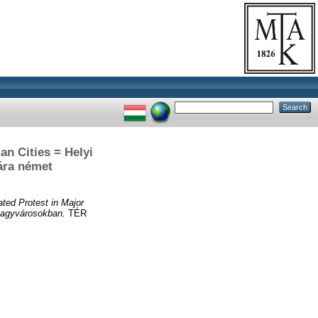
an Cities = Helyi
ára német
ated Protest in Major
 nagyvárosokban.
TÉR