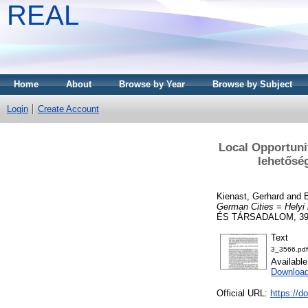
REAL
Home
About
Browse by Year
Browse by Subject
Login
Create Account
Local Opportunit
lehetősé
Kienast, Gerhard
and
B
German Cities = Helyi
ÉS TÁRSADALOM, 39 (1
Text
3_3566.pdf
Availabl
Downloa
Official URL:
https://d