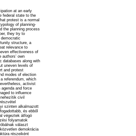
ipation at an early
 federal state to the
that protest is a normal
 typology of planning-
nd the planning process
er, they try to
t democratic
tunity structure, a
reat relevance to
neven effectiveness of
he authors’ own
ic databases along with
but uneven levels of
rt and protest
and modes of election
ek a referendum, which
Nevertheless, activist
n agenda and force
naged to influence
nehezítik civil
részvétel
yi szinten alkalmazott
lfogadottabb, és ebből
al végeztek átfogó
ezési folyamatok
róbálnak választ
a közvetlen demokrácia
uktúra részeiként