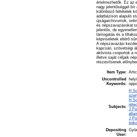
értelmezhetők. Ez az el
nagy jelentőséggel bír
különböző feltételek k
adatbázison alapuló st
újságarchívumok, onli
és népszavazásokat tar
jelentős, de egyenetle
támogatás és a tiltak
képviseletek eltérő s
A népszavazási kezde
kapcsán, szövetségi ál
aktivista csoportok a 
illetve saját céljaik n
részesítsenek előnyben.
Item Type:
Artic
Uncontrolled
hely
Keywords:
oppo
H So
szer
H So
réte
Subjects:
J Po
álla
J Po
önk
Depositing
Györ
User: