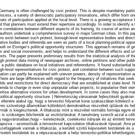
ermany is often challenged by civic protest. This is despite mandatory partic
rocess, a variety of democratic participatory innovations, which differ from one
mats of participation applied at the local level. There is a growing acceptance 
nd that planners must extend their repertoire accordingly. In order to identify a
n correlations between different aspects of its framing, its course of action a
e authors undertook a comprehensive survey in major German cities. In this pap
ions exist between such protest, borough-level representative bodies and direc
ive bodies and referenda are seen as parts of a local planning-political oppor
uilt on Eisinger’s political opportunity structures. This approach remains of g
ests and social movements, and helps to understand the different effects and u
exts. The paper presents preliminary results from the statistical analysis of t
gh protest data mining of newspaper archives, online petitions and other publ
f a public database on local initiatives and referendums. It found substantial 
h-level representatives for civic protest, and correlation between such suppo
iation can partly be explained with uneven powers, density of representation 
There are large differences with regard to the frequency of initiatives that se
olds and restrictions for direct democracy that are established at state level. 
enda to change or even stop unpopular urban projects, to popularise their ow
oritise alternative visions for urban development. In some cases they also ma
political opportunity structure. | Németország városainak fejlesztését gyakran 
 ellenére alakul így, hogy a tervezési folyamat korai szakaszában kötelező a 
yes szövetségi államokban különböző demokratikus részvételi újítások és hel
ormák is kiegészítenek. A tiltakozás mint a részvétel normális formája egyre e
is szükséges bővíteniük az eszköztárukat. A tanulmány szerzői azzal a céll
nagyvárosaiban,hogy – keretezésük, cselekvési irányaik és az érintett terv
alapozva – azonosítsák a tervezéssel kapcsolatos tiltakozások típusait. Arra p
sszefüggések vannak a tiltakozás, a kerületi szintű képviseleti testületek és 
viseleti testületek és a népszavazások a helyi tervezési-politikai lehetőségstr