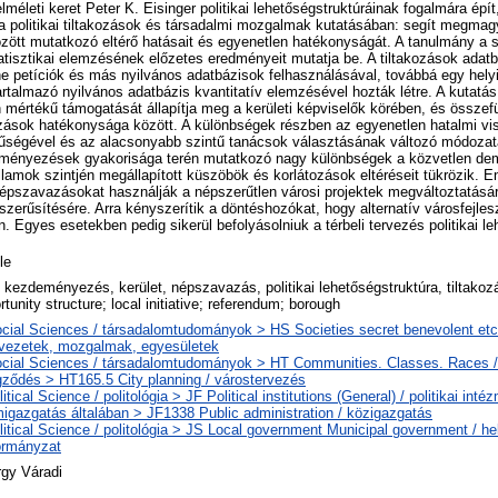
méleti keret Peter K. Eisinger politikai lehetőségstruktúráinak fogalmára épít
 a politikai tiltakozások és társadalmi mozgalmak kutatásában: segít megmag
özött mutatkozó eltérő hatásait és egyenetlen hatékonyságát. A tanulmány a 
atisztikai elemzésének előzetes eredményeit mutatja be. A tiltakozások adatb
ne petíciók és más nyilvános adatbázisok felhasználásával, továbbá egy he
talmazó nyilvános adatbázis kvantitatív elemzésével hozták létre. A kutatás a
n mértékű támogatását állapítja meg a kerületi képviselők körében, és összef
ozások hatékonysága között. A különbségek részben az egyenetlen hatalmi vi
űrűségével és az alacsonyabb szintű tanácsok választásának változó módoza
ményezések gyakorisága terén mutatkozó nagy különbségek a közvetlen dem
lamok szintjén megállapított küszöbök és korlátozások eltéréseit tükrözik. E
népszavazásokat használják a népszerűtlen városi projektek megváltoztatására
épszerűsítésére. Arra kényszerítik a döntéshozókat, hogy alternatív városfejles
 Egyes esetekben pedig sikerül befolyásolniuk a térbeli tervezés politikai leh
le
i kezdeményezés, kerület, népszavazás, politikai lehetőségstruktúra, tiltakozás
rtunity structure; local initiative; referendum; borough
cial Sciences / társadalomtudományok > HS Societies secret benevolent etc 
vezetek, mozgalmak, egyesületek
cial Sciences / társadalomtudományok > HT Communities. Classes. Races /
gződés > HT165.5 City planning / várostervezés
litical Science / politológia > JF Political institutions (General) / politikai int
migazgatás általában > JF1338 Public administration / közigazgatás
litical Science / politológia > JS Local government Municipal government / hel
ormányzat
gy Váradi