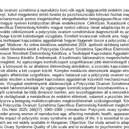
ás ovarium szindróma a reproduktív korú nők egyik leggyakoribb endokrin z
t, külső megjelenést érintő tünetet és pszichoszociális kihívást hozhat mag
mechanizmusok pontos megértéséhez elengedhetetlen betegségspecifikus mé
agyar nyelven korlátozottan állnak rendelkezésre. Célkitűzés: Kutatásunk c
cifikus Életminőség Kérdőív magyar nyelvű változa- tának adaptációja és p
További célkitűzésünk a polycystás ovarium szindrómával diagnosztizált és 
nősége közötti különbségek vizsgálata. Emellett kíváncsiak voltunk arra, hog
és a testképpel kapcsolatos aggodalmak hogyan függenek össze a polycystás 
el. Módszer: Az online kérdőíves adatfelvétel 2024. áprilistól októberig tartot
ellett felvételre került a Polycystás Ovarium Szindróma Specifikus Életminő
rvezet Rövidített Életminőség Kérdőíve, a Testképpel Kapcsolatos Aggodalma
és Stressz Kérdőív. Eredmények: A konfirmatív faktoranalízis megerősítette
 meglétét. Az egészséges kontrollcsoport szignifikánsan jobb életminőségről s
, a környezet és az általános életminőség alskálákon, a szociális kapcsolat
tt eltérés a két csoport között. Komplex mediációs elemzésünk alapján elm
gatív affektivitás szignifikáns, negatív hatással van a polycystás ovarium s
hatás részben a testképpel kapcsolatos aggodalmak közvetítő mechanizmusá
és: Vizsgálati eredményeink alátámasztják a Polycystás Ovarium Szindróma
edeti faktorstruktúráját. Az egészséges kontrollcsoporttal összehasonlítva a
gről számoltak be több dimenzió mentén, ami összefüggésben áll a nemzetkö
k rávilágítanak a metabolikus és endokrin eltérések, valamint a pszichés té
úlyozva a betegség multidiszciplináris megközelítésének szükségességét. Kö
a Polycystás Ovarium Szindróma Specifikus Életminőség Kérdőívet megbízha
 Orv Hetil. 2025; 166(27): 1060–1069. | Introduction: Polycystic ovary syndr
rder among women of reproductive age, affecting metabolic health, appeara
he impact of polycystic ovary syndrome on quality of life, it is essential to u
ch are not widely available in Hungarian. Objective: Our study aimed to adap
tic Ovary Syndrome Quality of Life scale and to evaluate its psychometric p