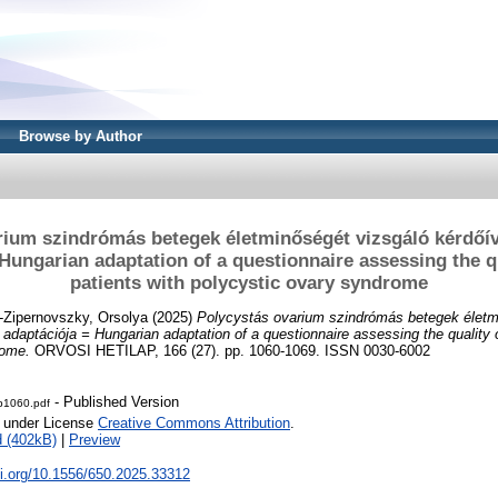
Browse by Author
rium szindrómás betegek életminőségét vizsgáló kérdőí
Hungarian adaptation of a questionnaire assessing the qua
patients with polycystic ovary syndrome
-Zipernovszky, Orsolya
(2025)
Polycystás ovarium szindrómás betegek életm
daptációja = Hungarian adaptation of a questionnaire assessing the quality of 
rome.
ORVOSI HETILAP, 166 (27). pp. 1060-1069. ISSN 0030-6002
- Published Version
-p1060.pdf
e under License
Creative Commons Attribution
.
 (402kB)
|
Preview
oi.org/10.1556/650.2025.33312