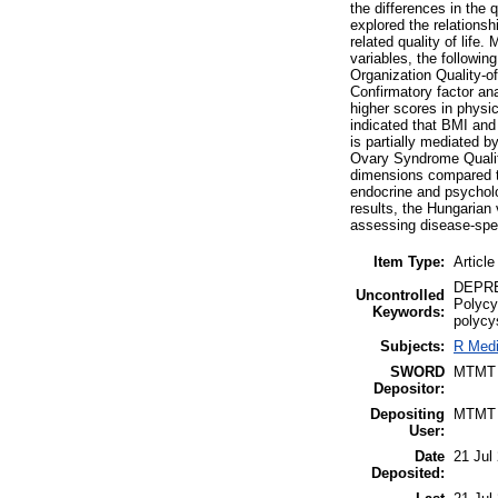
the differences in the 
explored the relations
related quality of life
variables, the followi
Organization Quality-o
Confirmatory factor ana
higher scores in physic
indicated that BMI and
is partially mediated b
Ovary Syndrome Quality
dimensions compared to
endocrine and psycholo
results, the Hungarian 
assessing disease-speci
Item Type:
Article
DEPRES
Uncontrolled
Polycy
Keywords:
polycy
Subjects:
R Medi
SWORD
MTMT
Depositor:
Depositing
MTMT
User:
Date
21 Jul
Deposited: