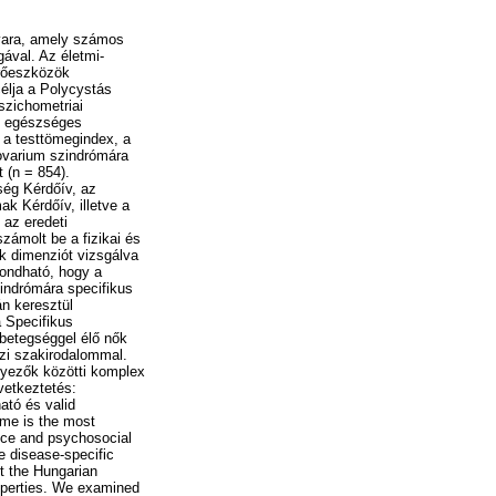
avara, amely számos
ával. Az életmi-
rőeszközök
élja a Polycystás
szichometriai
az egészséges
y a testtömegindex, a
ovarium szindrómára
t (n = 854).
ség Kérdőív, az
k Kérdőív, illetve a
 az eredeti
zámolt be a fizikai és
ok dimenziót vizsgálva
ondható, hogy a
zindrómára specifikus
n keresztül
 Specifikus
 betegséggel élő nők
zi szakirodalommal.
nyezők közötti komplex
vetkeztetés:
tó és valid
ome is the most
nce and psychosocial
se disease-specific
t the Hungarian
roperties. We examined