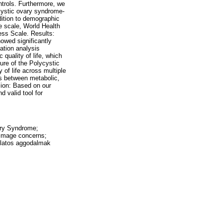
ntrols. Furthermore, we
cystic ovary syndrome-
ddition to demographic
e scale, World Health
ess Scale. Results:
howed significantly
iation analysis
quality of life, which
ure of the Polycystic
of life across multiple
ns between metabolic,
sion: Based on our
d valid tool for
ry Syndrome;
 image concerns;
olatos aggodalmak