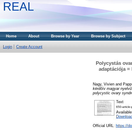
REAL
Home
About
Browse by Year
Browse by Subject
Login
Create Account
Polycystás ova
adaptációja = 
Nagy, Vivien
and
Papp
kérdőív magyar nyelvű a
polycystic ovary synd
Text
650-article
Availabl
Download
Official URL:
https://d