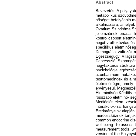
Abstract
Bevezetés: A polycyst
metabolikus szövődmény
nőséget befolyásoló 
alkalmazása, amelyek m
Ovarium Szindróma Spe
jellemzőinek leírása. 
kontrollcsoport életmi
negatív affektivitás 
specifikus életminőségg
Demográfiai változók m
Egészségügyi Világsze
Depresszió, Szorongás 
négyfaktoros struktúra
pszichológiai egészség
azonban nem mutatkozo
testtömegindex és a ne
életminőségre, amely 
érvényesül. Megbeszél
Életminőség Kérdőív er
rosszabb életminő- sé
Mediációs elem- zésein
interakciók- ra, hangs
Eredményeink alapján 
mérőeszköznek tartjuk.
common endocrine diso
well-being. To assess t
measurement tools, whi
version of the Polycys