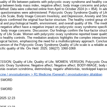
quality of life between patients with polycystic ovary syndrome and healthy co
hip between body mass index, negative affect, body image concerns and poly
. Method: Data were collected online from April to October 2024 (n = 854). In a
ng questionnaires were administered: Polycystic Ovary Syndrome Quality of Lif
f-Life Scale, Body Image Concern Inventory, and Depression, Anxiety and Str
lysis confirmed the original four-factor structure. The healthy control group s
al and psychological health, environment, and overall quality of life. The med
 negative affect have a negative impact on polycystic ovary syndrome specific 
y body image concerns. Discussion: Our findings confirm the four-factor struct
 of Life Scale. Women with polycystic ovary syndrome reported lower quality 
 healthy controls. The mediation analysis highlights the complex interactio
gical factors, emphasizing the need for a multidisciplinary approach. Conclu
version of the Polycystic Ovary Syndrome Quality of Life scale is a reliable an
fic quality of life. Orv Hetil. 2025; 166(27): 1060-1069.
SION; Quality of Life; Quality of Life; WOMEN; VERSION; Polycystic Ova
stic Ovary Syndrome; Negative affect; Negative affect; BODY-IMAGE; body
stás ovarium szindróma, életminőség, negatív affektivitás, testképpel kapcs
cine / orvostudomány > R1 Medicine (General) / orvostudomány általában
 SWORD
 SWORD
 2025 12:23