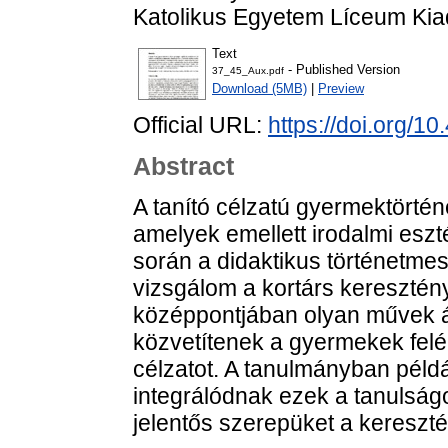
Katolikus Egyetem Líceum Kiad
Text
- Published Version
37_45_Aux.pdf
Download (5MB)
|
Preview
Official URL:
https://doi.org/
Abstract
A tanító célzatú gyermektörtén
amelyek emellett irodalmi esz
során a didaktikus történetm
vizsgálom a kortárs kereszté
középpontjában olyan művek ál
közvetítenek a gyermekek fel
célzatot. A tanulmányban példá
integrálódnak ezek a tanulság
jelentős szerepüket a kereszt