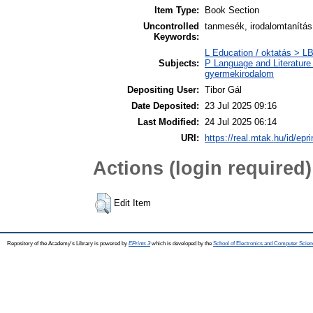
Item Type:
Book Section
Uncontrolled
tanmesék, irodalomtanítás,
Keywords:
L Education / oktatás > LB
Subjects:
P Language and Literature 
gyermekirodalom
Depositing User:
Tibor Gál
Date Deposited:
23 Jul 2025 09:16
Last Modified:
24 Jul 2025 06:14
URI:
https://real.mtak.hu/id/epr
Actions (login required)
Edit Item
Repository of the Academy's Library is powered by
EPrints 3
which is developed by the
School of Electronics and Computer Scien