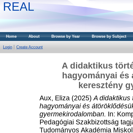
REAL
Home
About
Browse by Year
Browse by Subject
Login
Create Account
A didaktikus tör
hagyományai és á
keresztény 
Aux, Eliza
(2025)
A didaktikus
hagyományai és átöröklődésük
gyermekirodalomban.
In: Komp
Pedagógiai Szakbizottság tag
Tudományos Akadémia Miskolci 